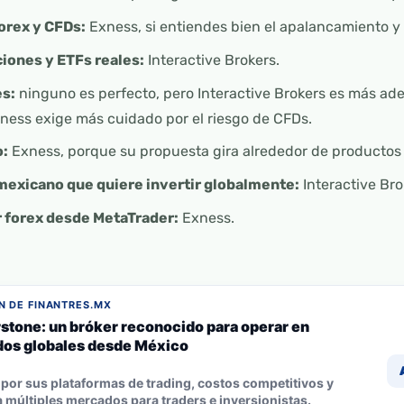
forex y CFDs:
Exness, si entiendes bien el apalancamiento y 
iones y ETFs reales:
Interactive Brokers.
es:
ninguno es perfecto, pero Interactive Brokers es más ade
Exness exige más cuidado por el riesgo de CFDs.
o:
Exness, porque su propuesta gira alrededor de productos
mexicano que quiere invertir globalmente:
Interactive Bro
r forex desde MetaTrader:
Exness.
 DE FINANTRES.MX
stone: un bróker reconocido para operar en
os globales desde México
por sus plataformas de trading, costos competitivos y
 múltiples mercados para traders e inversionistas.