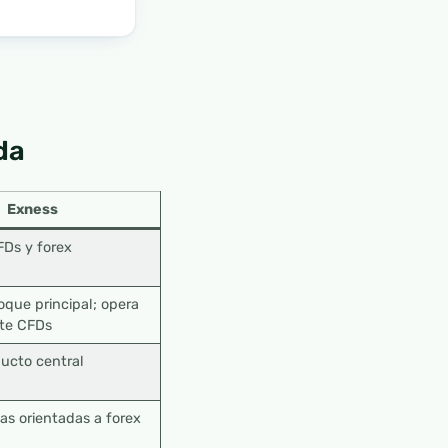
da
Exness
FDs y forex
que principal; opera
nte CFDs
ducto central
as orientadas a forex