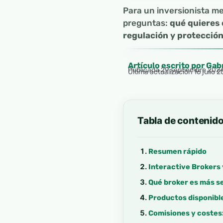
Para un inversionista me
preguntas:
qué quieres 
regulación y protección
Artículo escrito por Gab
Publicada
29 septiembre 202
Última actualización 16 julio 
Tabla de contenid
Resumen rápido
Interactive Brokers
Qué broker es más s
Productos disponible
Comisiones y costes: