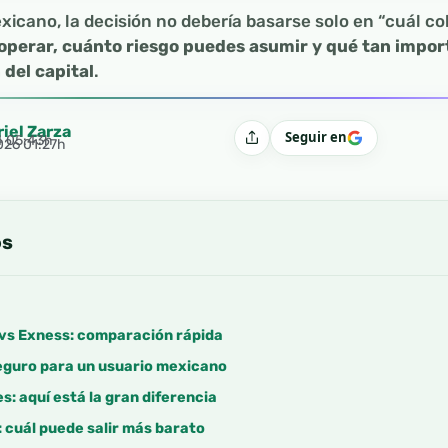
xicano, la decisión no debería basarse solo en “cuál co
operar, cuánto riesgo puedes asumir y qué tan import
 del capital
.
riel Zarza
Seguir en
4 05:43h
Compartir
2026 01:27h
os
 vs Exness: comparación rápida
eguro para un usuario mexicano
s: aquí está la gran diferencia
 cuál puede salir más barato