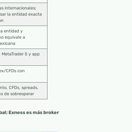
ias internacionales;
sar la entidad exacta
an
a entidad y
 no equivale a
mexicana
, MetaTrader 5 y app
rex/CFDs con
to, CFDs, spreads,
go de sobreoperar
bal; Exness es más broker