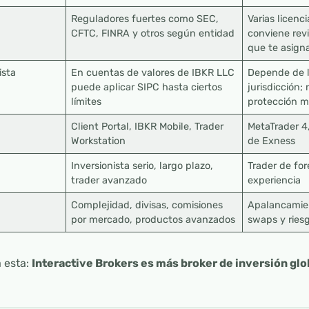
Reguladores fuertes como SEC,
Varias licenc
CFTC, FINRA y otros según entidad
conviene revi
que te asign
ista
En cuentas de valores de IBKR LLC
Depende de l
puede aplicar SIPC hasta ciertos
jurisdicción;
límites
protección 
Client Portal, IBKR Mobile, Trader
MetaTrader 4
Workstation
de Exness
Inversionista serio, largo plazo,
Trader de fo
trader avanzado
experiencia
Complejidad, divisas, comisiones
Apalancamien
por mercado, productos avanzados
swaps y ries
 esta:
Interactive Brokers es más broker de inversión glo