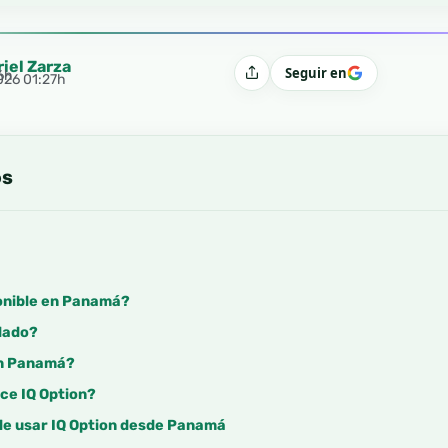
riel Zarza
Seguir en
6h
Compartir
2026 01:27h
os
ponible en Panamá?
ulado?
en Panamá?
ce IQ Option?
 de usar IQ Option desde Panamá