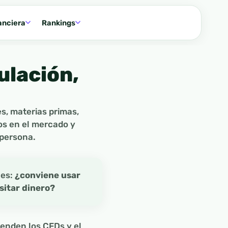
anciera
Rankings
ulación,
es, materias primas,
os en el mercado y
 persona.
 es:
¿conviene usar
sitar dinero?
ienden los CFDs y el