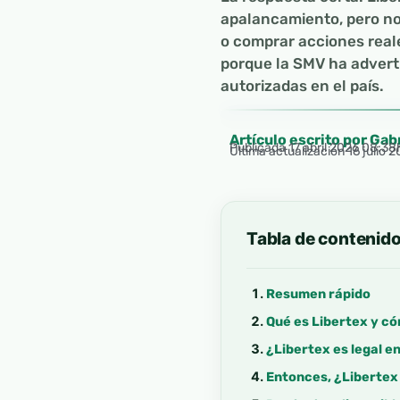
apalancamiento, pero no 
o comprar acciones reale
porque la SMV ha advert
autorizadas en el país.
Artículo escrito por Gab
Publicada
17 abril 2026 08:38
Última actualización 16 julio 
Tabla de contenid
Resumen rápido
Qué es Libertex y c
¿Libertex es legal e
Entonces, ¿Libertex 