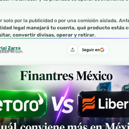
r solo por la publicidad o por una comisión aislada. Ant
tidad legal manejará tu cuenta, qué producto estás
tar, convertir divisas, operar y retirar
.
riel Zarza
Seguir en
4 05:42h
Compartir
 2026 14:50h