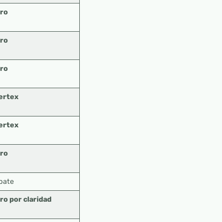
ro
ro
ro
ertex
ertex
ro
pate
ro por claridad