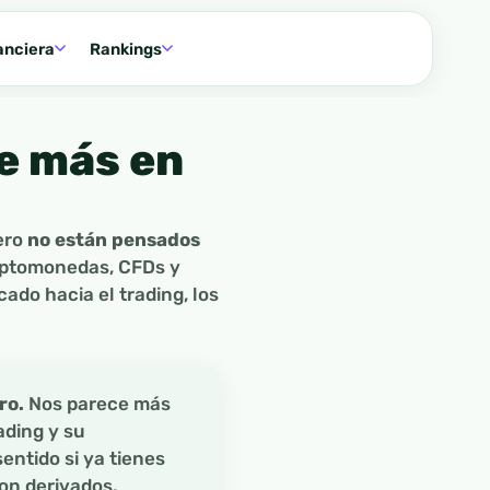
anciera
Rankings
ne más en
ero
no están pensados
riptomonedas, CFDs y
ado hacia el trading, los
ro.
Nos parece más
ading y su
entido si ya tienes
con derivados.