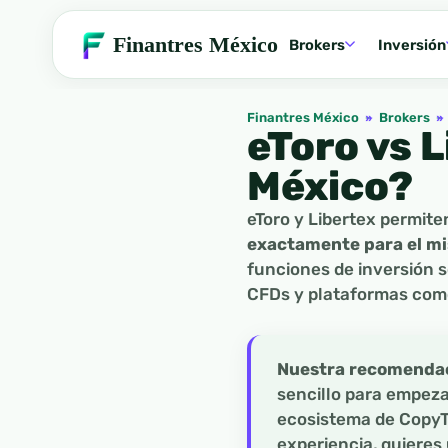
Finantres México
Brokers
Inversión
Finantres México
»
Brokers
»
eToro vs 
México?
eToro y Libertex permit
exactamente para el mi
funciones de inversión s
CFDs y plataformas como
Nuestra recomendaci
sencillo para empezar
ecosistema de CopyTr
experiencia, quieres