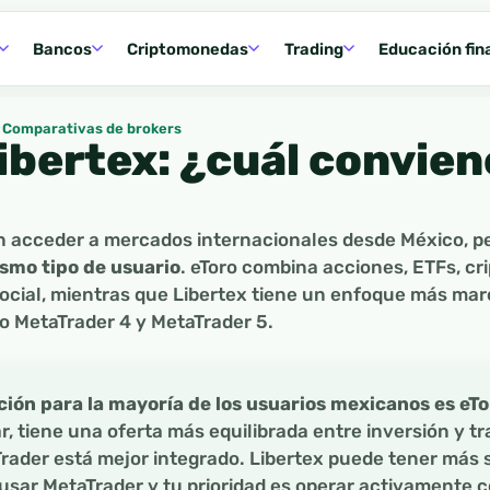
Bancos
Criptomonedas
Trading
Educación fin
Comparativas de brokers
Libertex: ¿cuál convie
en acceder a mercados internacionales desde México, p
smo tipo de usuario
. eToro combina acciones, ETFs, c
ocial, mientras que Libertex tiene un enfoque más marc
 MetaTrader 4 y MetaTrader 5.
ón para la mayoría de los usuarios mexicanos es eTo
, tiene una oferta más equilibrada entre inversión y tr
ader está mejor integrado. Libertex puede tener más s
 usar MetaTrader y tu prioridad es operar activamente 