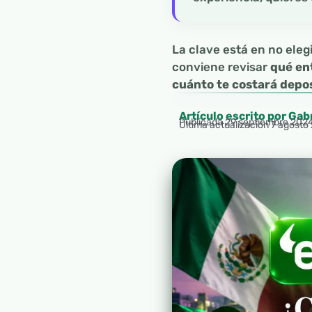
La clave está en no elegi
conviene revisar
qué en
cuánto te costará deposi
Artículo escrito por Gab
Publicada
29 septiembre 202
Última actualización 7 agosto