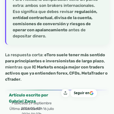
extra: ambos son brokers internacionales.
Eso significa que debes revisar
regulación,
entidad contractual, divisa de la cuenta,
comisiones de conversión y riesgos de
operar con apalancamiento
antes de
depositar dinero.
La respuesta corta:
eToro suele tener más sentido
para principiantes e inversionistas de largo plazo
,
mientras que
IC Markets encaja mejor con traders
activos que ya entienden forex, CFDs, MetaTrader o
cTrader
.
Seguir en
Compartir
Artículo escrito por
Gabriel Zarza
Publicada
29 septiembre
2024 05:42h
Última actualización 16 julio