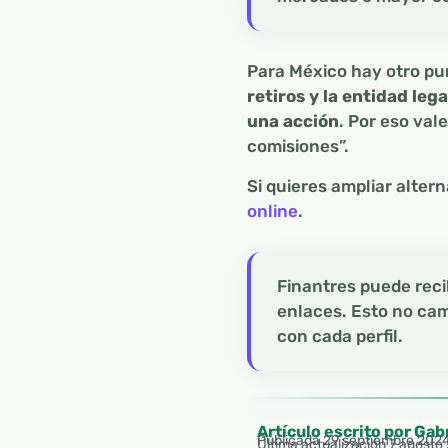
Para México hay otro pu
retiros y la entidad le
una acción
. Por eso va
comisiones”.
Si quieres ampliar alter
online
.
Finantres puede rec
enlaces. Esto no cam
con cada perfil.
Artículo escrito por Gab
Publicada
29 septiembre 202
Última actualización 7 agosto