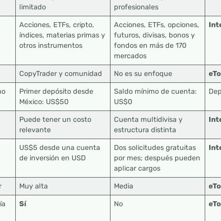
limitado
profesionales
Acciones, ETFs, cripto,
Acciones, ETFs, opciones,
Int
índices, materias primas y
futuros, divisas, bonos y
otros instrumentos
fondos en más de 170
mercados
CopyTrader y comunidad
No es su enfoque
eTo
mo
Primer depósito desde
Saldo mínimo de cuenta:
Dep
México: US$50
US$0
N
Puede tener un costo
Cuenta multidivisa y
Int
relevante
estructura distinta
US$5 desde una cuenta
Dos solicitudes gratuitas
Int
de inversión en USD
por mes; después pueden
aplicar cargos
r
Muy alta
Media
eTo
ía
Sí
No
eTo