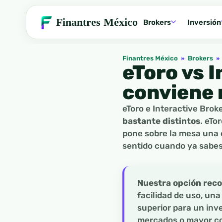
Finantres México
Brokers
Inversión
Finantres México
»
Brokers
»
eToro vs 
conviene 
eToro e Interactive Brok
bastante distintos
. eTo
pone sobre la mesa una 
sentido cuando ya sabes
Nuestra opción reco
facilidad de uso, un
superior para un inv
mercados o mayor co