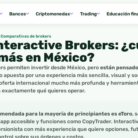
Bancos
Criptomonedas
Trading
Educación fin
Comparativas de brokers
Interactive Brokers: ¿c
más en México?
ers permiten invertir desde México, pero
están pensados
ro apuesta por una experiencia más sencilla, visual y so
oferta internacional mucho más profunda y herramien
 exactamente qué quieres operar.
mendada para la mayoría de principiantes es eToro
, 
a app accesible y funciones como CopyTrader. Interacti
ersionista con más experiencia que quiere opciones, fu
ntrol sobre sus órdenes y costos.