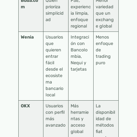
Buda.co
Quien
PSE,
Menor
m
prioriza
experienc
variedad
simplicid
ia limpia,
que un
ad
enfoque
exchang
regional
e global
Wenia
Usuarios
Integraci
Menos
que
ón con
enfoque
quieren
Bancolo
de
entrar
mbia,
trading
fácil
Nequi y
puro
desde el
tarjetas
ecosiste
ma
bancario
local
OKX
Usuarios
Más
La
con perfil
herramie
disponibil
más
ntas y
idad de
avanzado
acceso
métodos
global
fiat