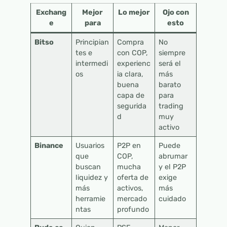
Exchang
Mejor
Lo mejor
Ojo con
e
para
esto
Bitso
Principian
Compra
No
tes e
con COP,
siempre
intermedi
experienc
será el
os
ia clara,
más
buena
barato
capa de
para
segurida
trading
d
muy
activo
Binance
Usuarios
P2P en
Puede
que
COP,
abrumar
buscan
mucha
y el P2P
liquidez y
oferta de
exige
más
activos,
más
herramie
mercado
cuidado
ntas
profundo