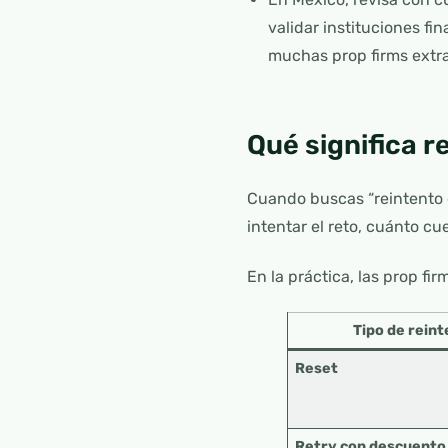
validar instituciones f
muchas prop firms extra
Qué significa r
Cuando buscas “reintento c
intentar el reto, cuánto cu
En la práctica, las prop fi
Tipo de rein
Reset
Retry con descuento