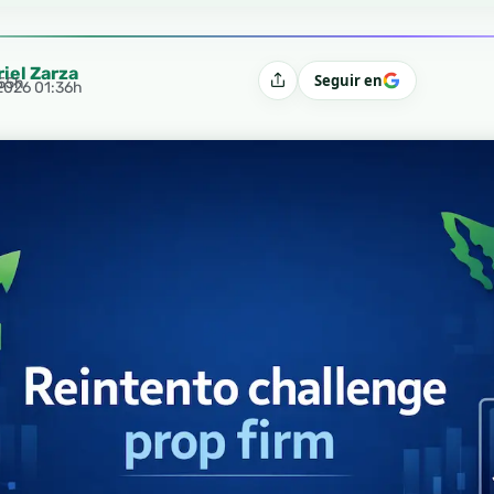
riel Zarza
Seguir en
:55h
Compartir
 2026 01:36h