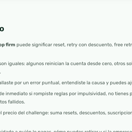
o
op firm
puede significar reset, retry con descuento, free re
son iguales: algunos reinician la cuenta desde cero, otros so
.
allaste por un error puntual, entendiste la causa y puedes aj
e inmediato si rompiste reglas por impulsividad, no tienes p
os fallidos.
 el precio del challenge: suma resets, descuentos, suscripci
uidado a quién le pagas, cómo puedes retirar y si la empresa