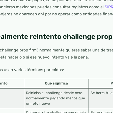
inancieras mexicanas puedes consultar registros como el
SIP
njeras no aparecen ahí por no operar como entidades finan
ealmente reintento challenge prop
hallenge prop firm”, normalmente quieres saber una de tres
esta hacerlo o si ese nuevo intento vale la pena.
rms usan varios términos parecidos:
tento
Qué significa
P
Reinicias el challenge desde cero,
Se borra tu a
normalmente pagando menos que
un reto nuevo
Compras otro challenge con rebaja
Es un nuevo 