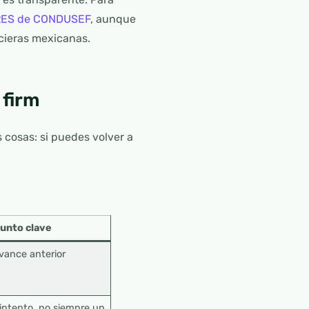
RES de CONDUSEF
, aunque
cieras mexicanas.
 firm
 cosas: si puedes volver a
unto clave
vance anterior
intento, no siempre un