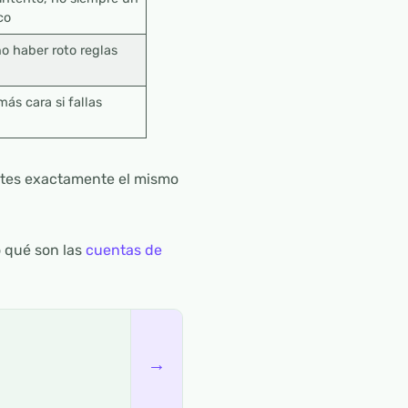
co
no haber roto reglas
más cara si fallas
pites exactamente el mismo
o qué son las
cuentas de
→