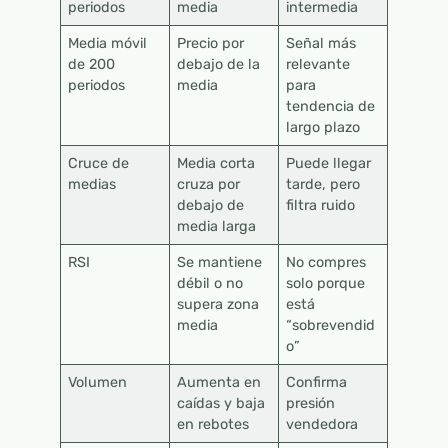
periodos
media
intermedia
Media móvil
Precio por
Señal más
de 200
debajo de la
relevante
periodos
media
para
tendencia de
largo plazo
Cruce de
Media corta
Puede llegar
medias
cruza por
tarde, pero
debajo de
filtra ruido
media larga
RSI
Se mantiene
No compres
débil o no
solo porque
supera zona
está
media
“sobrevendid
o”
Volumen
Aumenta en
Confirma
caídas y baja
presión
en rebotes
vendedora