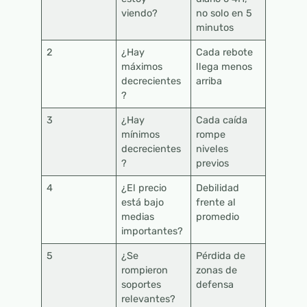
viendo?
no solo en 5
minutos
2
¿Hay
Cada rebote
máximos
llega menos
decrecientes
arriba
?
3
¿Hay
Cada caída
mínimos
rompe
decrecientes
niveles
?
previos
4
¿El precio
Debilidad
está bajo
frente al
medias
promedio
importantes?
5
¿Se
Pérdida de
rompieron
zonas de
soportes
defensa
relevantes?