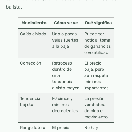
bajista.
Movimiento
Cómo se ve
Qué significa
Caída aislada
Una o pocas
Puede ser
velas fuertes
noticia, toma
a la baja
de ganancias
o volatilidad
Corrección
Retroceso
El precio
dentro de
baja, pero
una
aún respeta
tendencia
mínimos
alcista mayor
importantes
Tendencia
Máximos y
La presión
bajista
mínimos
vendedora
decrecientes
domina el
movimiento
Rango lateral
El precio
No hay