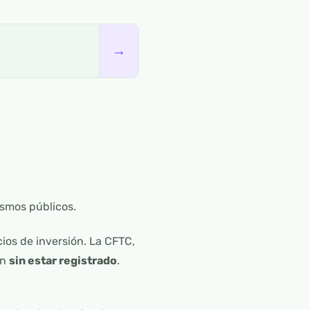
→
smos públicos.
cios de inversión. La CFTC,
ón
sin estar registrado
.