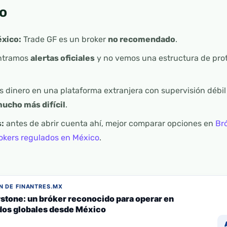
o
éxico:
Trade GF es un broker
no recomendado
.
ntramos
alertas oficiales
y no vemos una estructura de prot
s dinero en una plataforma extranjera con supervisión débil
ucho más difícil
.
:
antes de abrir cuenta ahí, mejor comparar opciones en
Br
okers regulados en México
.
 DE FINANTRES.MX
stone: un bróker reconocido para operar en
os globales desde México