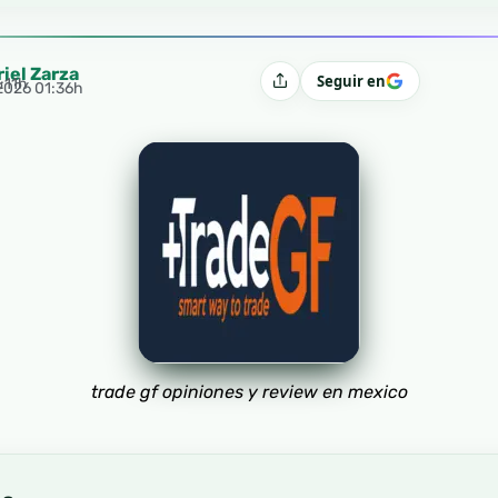
riel Zarza
Seguir en
:11h
Compartir
 2026 01:36h
trade gf opiniones y review en mexico