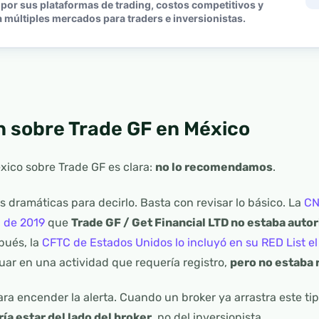
por sus plataformas de trading, costos competitivos y
 múltiples mercados para traders e inversionistas.
n sobre Trade GF en México
xico sobre Trade GF es clara:
no lo recomendamos
.
s dramáticas para decirlo. Basta con revisar lo básico. La
CN
l de 2019
que
Trade GF / Get Financial LTD no estaba auto
pués, la
CFTC de Estados Unidos lo incluyó en su RED List el 
ar en una actividad que requería registro,
pero no estaba 
ra encender la alerta. Cuando un broker ya arrastra este tip
ía estar del lado del broker
, no del inversionista.