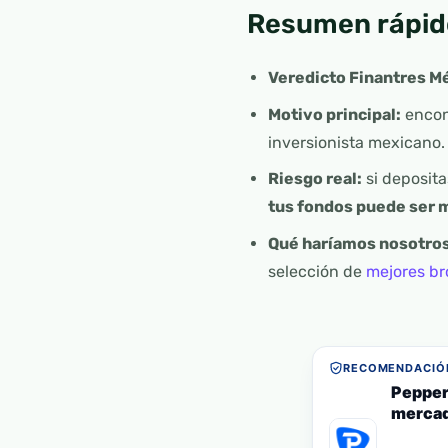
Resumen rápid
Veredicto Finantres M
Motivo principal:
enco
inversionista mexicano.
Riesgo real:
si deposita
tus fondos puede ser m
Qué haríamos nosotros
selección de
mejores br
RECOMENDACIÓN
Pepper
mercad