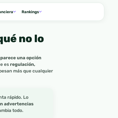
anciera
Rankings
qué no lo
 parece una opción
ue es
regulación,
 pesan más que cualquier
nta rápido. Lo
on advertencias
cambia todo.