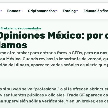
Bancos
Criptomonedas
Trading
Educación fin
Brokers no recomendados
Opiniones México: por 
damos
mo otro broker para entrar a forex o CFDs, pero
no nos
 en México
. Cuando revisas lo importante de verdad, q
ión del dinero
, aparecen varias señales de alerta que
 si su web se ve “profesional” o si te ofrecen abrir cue
evisar fuentes públicas y oficiales,
Trade GF aparece c
na supervisión sólida verificable
. Y en un broker, eso 