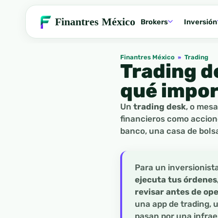
Finantres México
Brokers
Inversión
Finantres México
»
Trading
Trading d
qué impor
Un
trading desk
, o mes
financieros como accione
banco, una casa de bolsa
Para un inversionist
ejecuta tus órdenes,
revisar antes de op
una app de trading, 
pasan por una infrae