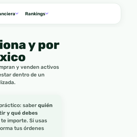
anciera
Rankings
iona y por
éxico
ompran y venden activos
estar dentro de un
lizada.
práctico: saber
quién
tir y qué debes
 te importe. Si usas
 forma tus órdenes