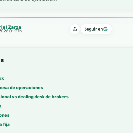
riel Zarza
Seguir en
h
Compartir
 2026 01:37h
os
sk
mesa de operaciones
cional vs dealing desk de brokers
k
iones
 fija