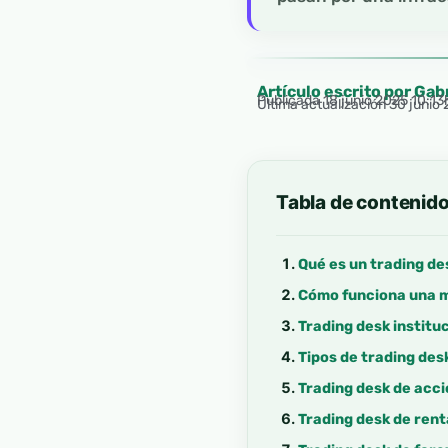
Artículo escrito por Gab
Publicada
18 junio 2025 10:13
Última actualización 30 junio
Tabla de contenid
Qué es un trading de
Cómo funciona una 
Trading desk institu
Tipos de trading des
Trading desk de acc
Trading desk de renta