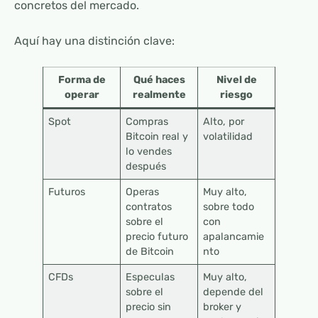
concretos del mercado.
Aquí hay una distinción clave:
Forma de
Qué haces
Nivel de
operar
realmente
riesgo
Spot
Compras
Alto, por
Bitcoin real y
volatilidad
lo vendes
después
Futuros
Operas
Muy alto,
contratos
sobre todo
sobre el
con
precio futuro
apalancamie
de Bitcoin
nto
CFDs
Especulas
Muy alto,
sobre el
depende del
precio sin
broker y