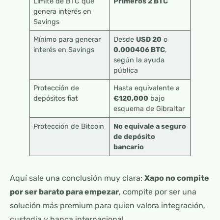
Límite de BTC que
Primeros 2 BTC
genera interés en
Savings
Mínimo para generar
Desde
USD 20
o
interés en Savings
0.000406 BTC
,
según la ayuda
pública
Protección de
Hasta equivalente a
depósitos fiat
€120,000
bajo
esquema de Gibraltar
Protección de Bitcoin
No equivale a seguro
de depósito
bancario
Aquí sale una conclusión muy clara:
Xapo no compite
por ser barato para empezar
, compite por ser una
solución más premium para quien valora integración,
custodia y banca internacional.