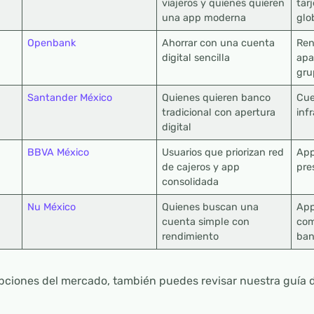
viajeros y quienes quieren
tar
una app moderna
glo
Openbank
Ahorrar con una cuenta
Ren
digital sencilla
apa
gru
Santander México
Quienes quieren banco
Cue
tradicional con apertura
inf
digital
BBVA México
Usuarios que priorizan red
App
de cajeros y app
pre
consolidada
Nu México
Quienes buscan una
App
cuenta simple con
com
rendimiento
ba
pciones del mercado, también puedes revisar nuestra guía