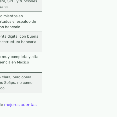
jeta, SPEI y funciones
bales
dimientos en
rtados y respaldo de
po bancario
nta digital con buena
raestructura bancaria
 muy completa y alta
sencia en México
 clara, pero opera
o Sofipo, no como
nco
 de
mejores cuentas