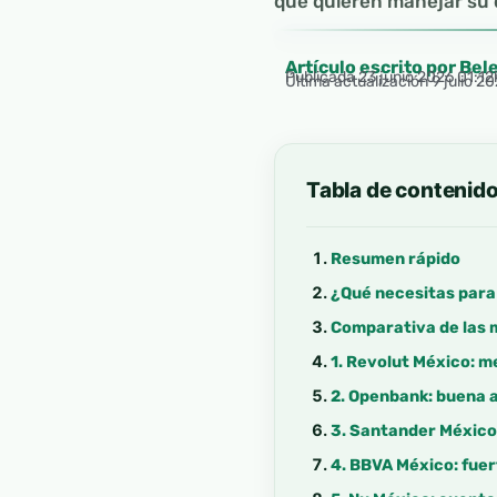
que quieren manejar su d
Artículo escrito por Bel
Publicada
23 junio 2026 01:12
Última actualización 9 julio 
Tabla de contenid
Resumen rápido
¿Qué necesitas para
Comparativa de las 
1. Revolut México: m
2. Openbank: buena a
3. Santander México:
4. BBVA México: fuer