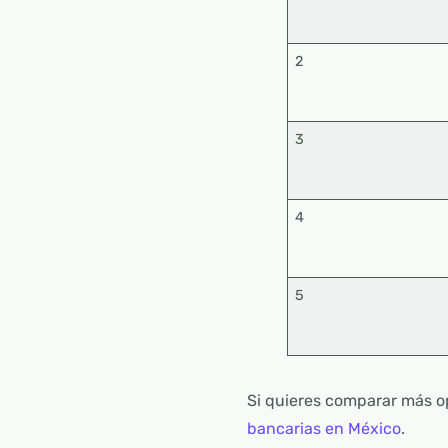
2
3
4
5
Si quieres comparar más o
bancarias en México
.