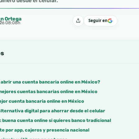
inero desde el celular.
en Ortega
Seguir en
h
Compartir
2026 08:08h
os
 abrir una cuenta bancaria online en México?
mejores cuentas bancarias online en México
ejor cuenta bancaria online en México
lternativa digital para ahorrar desde el celular
 buena cuenta online si quieres banco tradicional
te por app, cajeros y presencia nacional