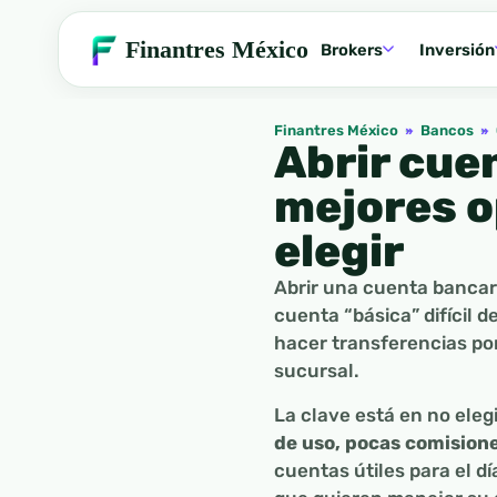
Finantres México
Brokers
Inversión
Finantres México
»
Bancos
»
Abrir cue
mejores o
elegir
Abrir una cuenta bancari
cuenta “básica” difícil 
hacer transferencias por 
sucursal.
La clave está en no ele
de uso, pocas comisione
cuentas útiles para el d