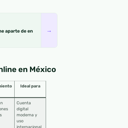
→
ne aparte de en
nline en México
iento
Ideal para
ún
Cuenta
ones
digital
s
moderna y
uso
internacional