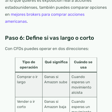
Si lo que quieres es exposición real a acciones
estadounidenses, también puedes comparar opciones
en
mejores brokers para comprar acciones
americanas
.
Paso 6: Define si vas largo o corto
Con CFDs puedes operar en dos direcciones:
Tipo de
Qué significa
Cuándo se
operación
usa
Comprar o ir
Ganas si
Cuando
largo
Amazon sube
esperas un
movimiento
alcista
Vender o ir
Ganas si
Cuando
corto
Amazon baja
esperas un