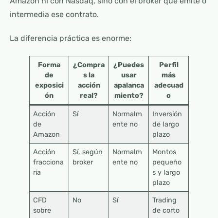
Amazon ni con Nasdaq, sino con el broker que emite o
intermedia ese contrato.
La diferencia práctica es enorme:
Forma
¿Compra
¿Puedes
Perfil
de
s la
usar
más
exposici
acción
apalanca
adecuad
ón
real?
miento?
o
Acción
Sí
Normalm
Inversión
de
ente no
de largo
Amazon
plazo
Acción
Sí, según
Normalm
Montos
fracciona
broker
ente no
pequeño
ria
s y largo
plazo
CFD
No
Sí
Trading
sobre
de corto