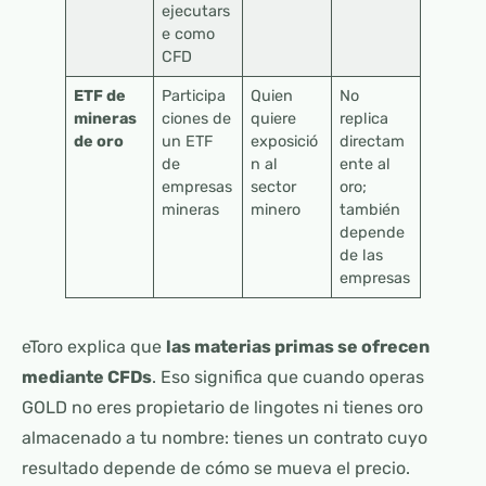
ejecutars
e como
CFD
ETF de
Participa
Quien
No
mineras
ciones de
quiere
replica
de oro
un ETF
exposició
directam
de
n al
ente al
empresas
sector
oro;
mineras
minero
también
depende
de las
empresas
eToro explica que
las materias primas se ofrecen
mediante CFDs
. Eso significa que cuando operas
GOLD no eres propietario de lingotes ni tienes oro
almacenado a tu nombre: tienes un contrato cuyo
resultado depende de cómo se mueva el precio.