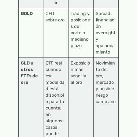
e
GOLD
CFD
Trading y
Spread,
sobre oro
posicione
financiaci
s de
ón
corto o
overnight
mediano
y
plazo
apalanca
miento
GLD u
ETF real
Exposició
Movimien
otros
cuando
n más
to del
ETFs de
esa
sencilla
oro,
oro
modalida
al oro
mercado
d está
y posible
disponibl
riesgo
e para tu
cambiario
cuenta;
en
algunos
casos
puede