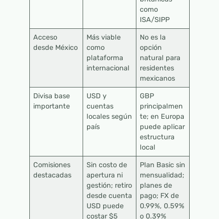
como
ISA/SIPP
Acceso
Más viable
No es la
desde México
como
opción
plataforma
natural para
internacional
residentes
mexicanos
Divisa base
USD y
GBP
importante
cuentas
principalmen
locales según
te; en Europa
país
puede aplicar
estructura
local
Comisiones
Sin costo de
Plan Basic sin
destacadas
apertura ni
mensualidad;
gestión; retiro
planes de
desde cuenta
pago; FX de
USD puede
0.99%, 0.59%
costar $5
o 0.39%