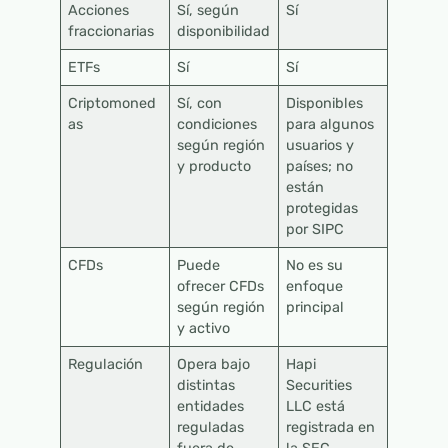
Acciones
Sí, según
Sí
fraccionarias
disponibilidad
ETFs
Sí
Sí
Criptomoned
Sí, con
Disponibles
as
condiciones
para algunos
según región
usuarios y
y producto
países; no
están
protegidas
por SIPC
CFDs
Puede
No es su
ofrecer CFDs
enfoque
según región
principal
y activo
Regulación
Opera bajo
Hapi
distintas
Securities
entidades
LLC está
reguladas
registrada en