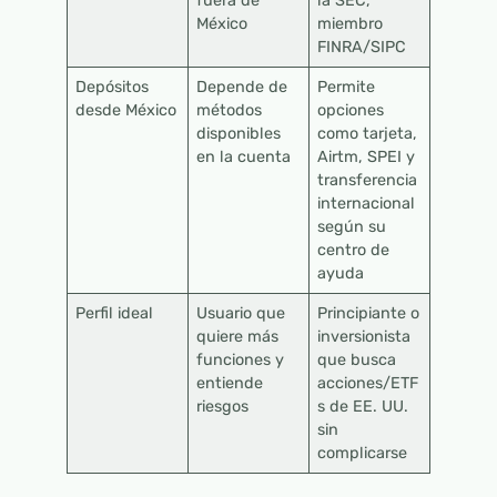
fuera de
la SEC,
México
miembro
FINRA/SIPC
Depósitos
Depende de
Permite
desde México
métodos
opciones
disponibles
como tarjeta,
en la cuenta
Airtm, SPEI y
transferencia
internacional
según su
centro de
ayuda
Perfil ideal
Usuario que
Principiante o
quiere más
inversionista
funciones y
que busca
entiende
acciones/ETF
riesgos
s de EE. UU.
sin
complicarse