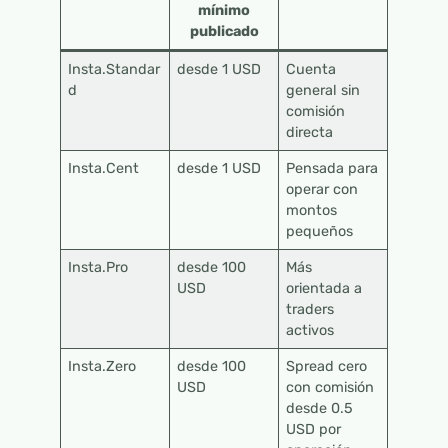
mínimo
publicado
Insta.Standar
desde 1 USD
Cuenta
d
general sin
comisión
directa
Insta.Cent
desde 1 USD
Pensada para
operar con
montos
pequeños
Insta.Pro
desde 100
Más
USD
orientada a
traders
activos
Insta.Zero
desde 100
Spread cero
USD
con comisión
desde 0.5
USD por