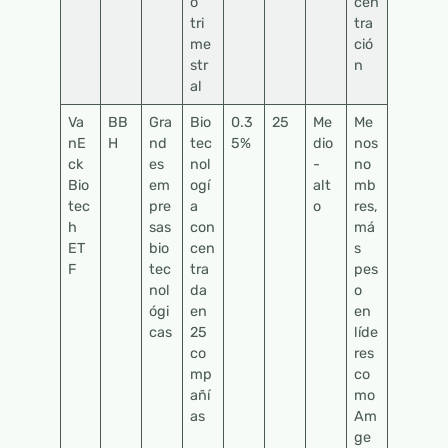
o
cen
tri
tra
me
ció
str
n
al
Va
BB
Gra
Bio
0.3
25
Me
Me
nE
H
nd
tec
5%
dio
nos
ck
es
nol
-
no
Bio
em
ogí
alt
mb
tec
pre
a
o
res,
h
sas
con
má
ET
bio
cen
s
F
tec
tra
pes
nol
da
o
ógi
en
en
cas
25
líde
co
res
mp
co
añí
mo
as
Am
ge