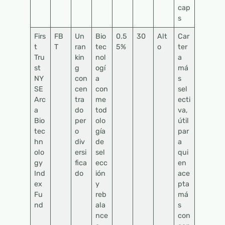
cap
s
Firs
FB
Un
Bio
0.5
30
Alt
Car
t
T
ran
tec
5%
o
ter
Tru
kin
nol
a
st
g
ogí
má
NY
con
a
s
SE
cen
con
sel
Arc
tra
me
ecti
a
do
tod
va,
Bio
per
olo
útil
tec
o
gía
par
hn
div
de
a
olo
ersi
sel
qui
gy
fica
ecc
en
Ind
do
ión
ace
ex
y
pta
Fu
reb
má
nd
ala
s
nce
con