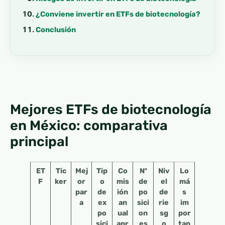
¿Conviene invertir en ETFs de biotecnología?
Conclusión
Mejores ETFs de biotecnología
en México: comparativa
principal
ET
Tic
Mej
Tip
Co
Nº
Niv
Lo
F
ker
or
o
mis
de
el
má
par
de
ión
po
de
s
a
ex
an
sici
rie
im
po
ual
on
sg
por
sici
apr
es
o
tan