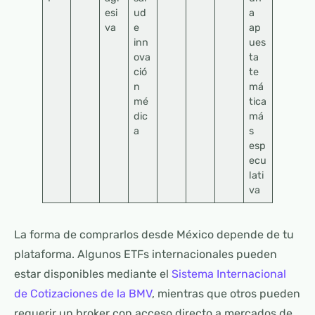
esi
ud
a
va
e
ap
inn
ues
ova
ta
ció
te
n
má
mé
tica
dic
má
a
s
esp
ecu
lati
va
La forma de comprarlos desde México depende de tu
plataforma. Algunos ETFs internacionales pueden
estar disponibles mediante el
Sistema Internacional
de Cotizaciones de la BMV
, mientras que otros pueden
requerir un broker con acceso directo a mercados de