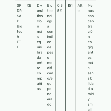
SP
XBI
Div
Bio
0.3
151
Alt
Me
DR
ersi
tec
5%
o
nos
S&
fica
nol
con
P
ció
ogí
cen
Bio
n
a
tra
tec
má
con
ció
h
s
índi
n
ET
eq
ce
en
F
uili
de
gig
bra
pes
ant
da
o
es,
ent
mo
má
re
difi
s
co
cad
sen
mp
o/e
sibi
añí
qui
lida
as
po
d a
nd
mid
era
y
do
sm
all