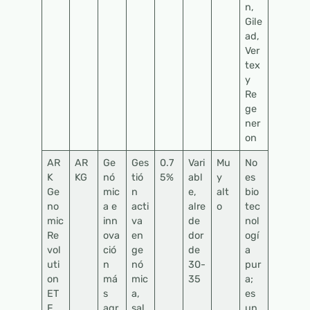
n,
Gile
ad,
Ver
tex
y
Re
ge
ner
on
AR
AR
Ge
Ges
0.7
Vari
Mu
No
K
KG
nó
tió
5%
abl
y
es
Ge
mic
n
e,
alt
bio
no
a e
acti
alre
o
tec
mic
inn
va
de
nol
Re
ova
en
dor
ogí
vol
ció
ge
de
a
uti
n
nó
30-
pur
on
má
mic
35
a;
ET
s
a,
es
F
agr
sal
un