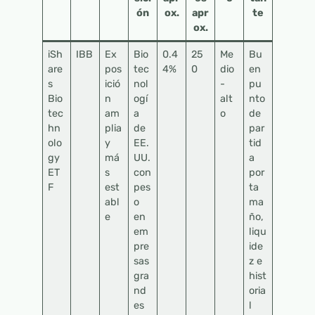
ón
ox.
apr
te
ox.
iSh
IBB
Ex
Bio
0.4
25
Me
Bu
are
pos
tec
4%
0
dio
en
s
ició
nol
-
pu
Bio
n
ogí
alt
nto
tec
am
a
o
de
hn
plia
de
par
olo
y
EE.
tid
gy
má
UU.
a
ET
s
con
por
F
est
pes
ta
abl
o
ma
e
en
ño,
em
liqu
pre
ide
sas
z e
gra
hist
nd
oria
es
l