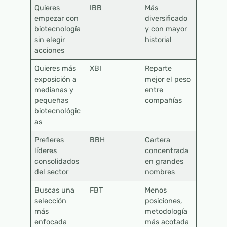
Quieres
IBB
Más
empezar con
diversificado
biotecnología
y con mayor
sin elegir
historial
acciones
Quieres más
XBI
Reparte
exposición a
mejor el peso
medianas y
entre
pequeñas
compañías
biotecnológic
as
Prefieres
BBH
Cartera
líderes
concentrada
consolidados
en grandes
del sector
nombres
Buscas una
FBT
Menos
selección
posiciones,
más
metodología
enfocada
más acotada