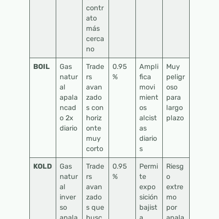
contr
ato
más
cerca
no
BOIL
Gas
Trade
0.95
Ampli
Muy
natur
rs
%
fica
peligr
al
avan
movi
oso
apala
zado
mient
para
ncad
s con
os
largo
o 2x
horiz
alcist
plazo
diario
onte
as
muy
diario
corto
s
KOLD
Gas
Trade
0.95
Permi
Riesg
natur
rs
%
te
o
al
avan
expo
extre
inver
zado
sición
mo
so
s que
bajist
por
apala
busc
a
apala