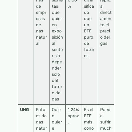
nes
sionis
0.60
diver
replic
de
tas
%
sifica
a
empr
que
do
direct
esas
quier
que
amen
de
en
un
te el
gas
expo
ETF
preci
natur
sición
puro
o del
al
al
de
gas
secto
futur
r sin
os
depe
nder
solo
del
futur
o del
gas
UNG
Futur
Quie
1.24%
Es el
Pued
os de
n
aprox
ETF
e
gas
quier
.
más
sufrir
natur
e
cono
much