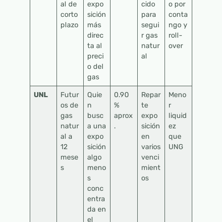
al de
expo
cido
o por
corto
sición
para
conta
plazo
más
segui
ngo y
direc
r gas
roll-
ta al
natur
over
preci
al
o del
gas
UNL
Futur
Quie
0.90
Repar
Meno
os de
n
%
te
r
gas
busc
aprox
expo
liquid
natur
a una
.
sición
ez
al a
expo
en
que
12
sición
varios
UNG
mese
algo
venci
s
meno
mient
s
os
conc
entra
da en
el