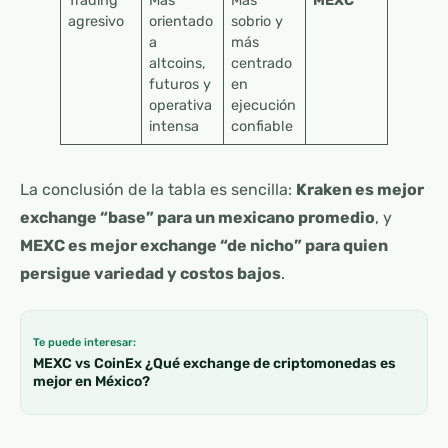
Trading
Más
Más
MEXC
agresivo
orientado
sobrio y
a
más
altcoins,
centrado
futuros y
en
operativa
ejecución
intensa
confiable
La conclusión de la tabla es sencilla:
Kraken es mejor
exchange “base” para un mexicano promedio
, y
MEXC es mejor exchange “de nicho” para quien
persigue variedad y costos bajos
.
Te puede interesar:
MEXC vs CoinEx ¿Qué exchange de criptomonedas es
mejor en México?