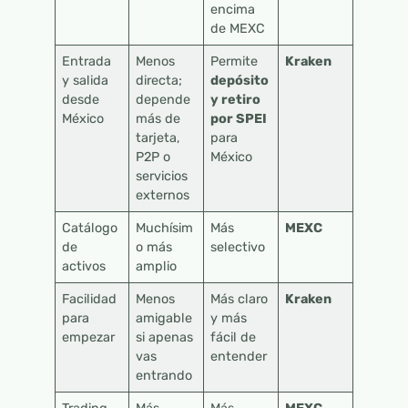
encima
de MEXC
Entrada
Menos
Permite
Kraken
y salida
directa;
depósito
desde
depende
y retiro
México
más de
por SPEI
tarjeta,
para
P2P o
México
servicios
externos
Catálogo
Muchísim
Más
MEXC
de
o más
selectivo
activos
amplio
Facilidad
Menos
Más claro
Kraken
para
amigable
y más
empezar
si apenas
fácil de
vas
entender
entrando