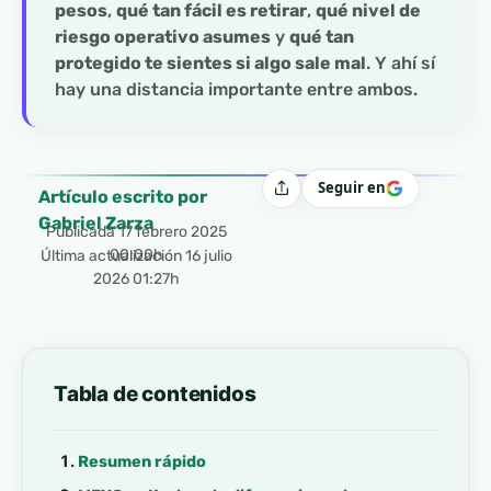
pesos
,
qué tan fácil es retirar
,
qué nivel de
riesgo operativo asumes
y
qué tan
protegido te sientes si algo sale mal
. Y ahí sí
hay una distancia importante entre ambos.
Seguir en
Compartir
Artículo escrito por
Gabriel Zarza
Publicada
17 febrero 2025
00:00h
Última actualización 16 julio
2026 01:27h
Tabla de contenidos
Resumen rápido