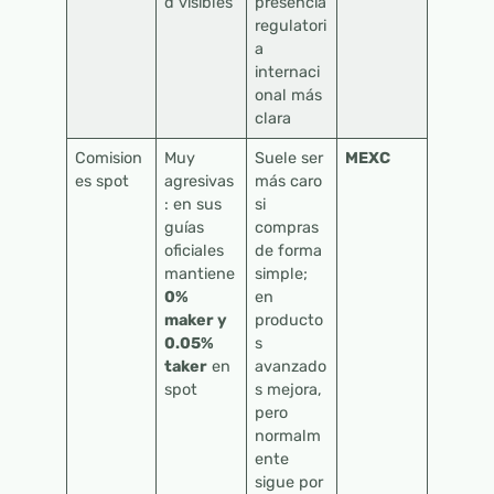
d visibles
presencia
regulatori
a
internaci
onal más
clara
Comision
Muy
Suele ser
MEXC
es spot
agresivas
más caro
: en sus
si
guías
compras
oficiales
de forma
mantiene
simple;
0%
en
maker y
producto
0.05%
s
taker
en
avanzado
spot
s mejora,
pero
normalm
ente
sigue por