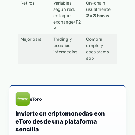
Retiros
Variables
On-chain
según red;
usualmente
enfoque
2 a 3 horas
exchange/P2
P
Mejor para
Trading y
Compra
usuarios
simple y
intermedios
ecosistema
app
eToro
Invierte en criptomonedas con
eToro desde una plataforma
sencilla