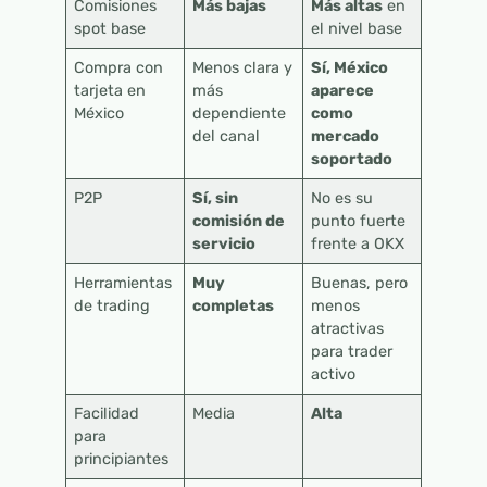
Comisiones
Más bajas
Más altas
en
spot base
el nivel base
Compra con
Menos clara y
Sí, México
tarjeta en
más
aparece
México
dependiente
como
del canal
mercado
soportado
P2P
Sí, sin
No es su
comisión de
punto fuerte
servicio
frente a OKX
Herramientas
Muy
Buenas, pero
de trading
completas
menos
atractivas
para trader
activo
Facilidad
Media
Alta
para
principiantes