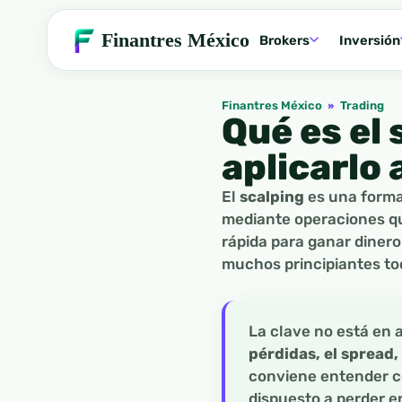
Finantres México
Brokers
Inversión
Finantres México
»
Trading
Qué es el
aplicarlo 
El
scalping
es una forma
mediante operaciones qu
rápida para ganar dinero
muchos principiantes to
La clave no está en 
pérdidas, el spread,
conviene entender c
dispuesto a perder e