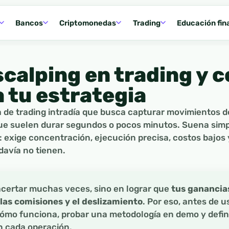
Bancos
Criptomonedas
Trading
Educación fin
 scalping en trading y 
a tu estrategia
 de trading intradía que busca capturar movimientos 
e suelen durar segundos o pocos minutos. Suena simpl
: exige concentración, ejecución precisa, costos bajos 
davía no tienen.
acertar muchas veces, sino en lograr que
tus ganancia
 las comisiones y el deslizamiento
. Por eso, antes de u
ómo funciona, probar una metodología en demo y defin
n cada operación.