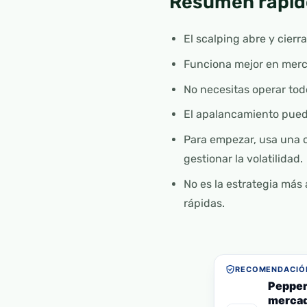
Resumen rápid
El scalping abre y cier
Funciona mejor en merca
No necesitas operar todo
El apalancamiento puede
Para empezar, usa una c
gestionar la volatilidad.
No es la estrategia más 
rápidas.
RECOMENDACIÓN
Pepper
mercad