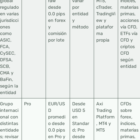
global
raw
variar
MT5,
índices,
regulado
desde
por
cTrader,
materias
en varias
0.0 pips
entidad
TradingVi
primas,
jurisdicci
en forex
y
ew y
acciones
ones
y
método
platafor
vía CFD,
como
comisión
ma
ETFs vía
ASIC,
por lote
propia
CFD y
FCA,
criptos
CySEC,
CFD
DFSA,
según
SCB,
entidad
CMA y
BaFin,
según la
entidad
Grupo
Pro
EUR/US
Desde
Axi
CFDs
internaci
D
USD 5
Trading
sobre
onal con
promedi
en
Platform
forex,
distintas
o desde
Standar
, MT4 y
índices,
entidade
0.0 pips
d; Pro
MT5
materias
s; revisar
en Pro y
desde
primas,