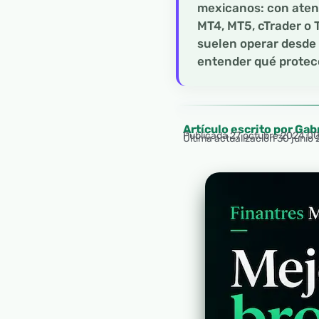
mexicanos: con atenc
MT4, MT5, cTrader o 
suelen operar desde 
entender qué protecc
Artículo escrito por Gab
Publicada
27 octubre 2024 0
Última actualización 30 junio