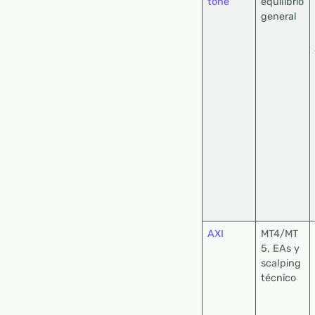
tone
equilibrio
general
AXI
MT4/MT
5, EAs y
scalping
técnico