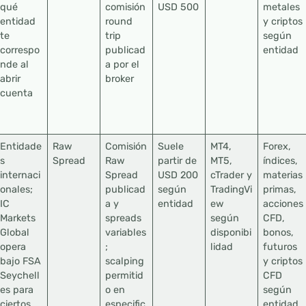
qué
comisión
USD 500
metales
entidad
round
y criptos
te
trip
según
correspo
publicad
entidad
nde al
a por el
abrir
broker
cuenta
Entidade
Raw
Comisión
Suele
MT4,
Forex,
s
Spread
Raw
partir de
MT5,
índices,
internaci
Spread
USD 200
cTrader y
materias
onales;
publicad
según
TradingVi
primas,
IC
a y
entidad
ew
acciones
Markets
spreads
según
CFD,
Global
variables
disponibi
bonos,
opera
;
lidad
futuros
bajo FSA
scalping
y criptos
Seychell
permitid
CFD
es para
o en
según
ciertos
especific
entidad