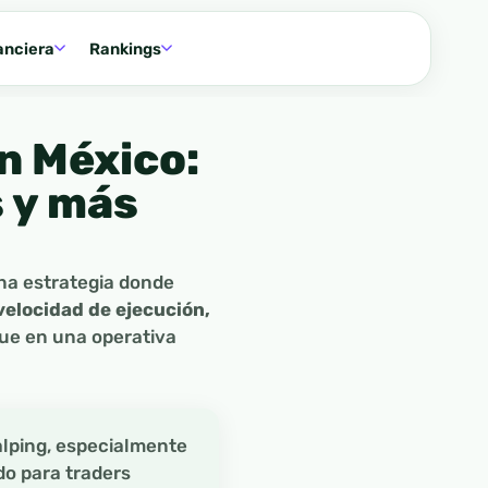
anciera
Rankings
n México:
s y más
na estrategia donde
 velocidad de ejecución,
e en una operativa
alping, especialmente
do para traders