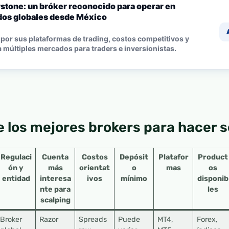
stone: un bróker reconocido para operar en
os globales desde México
por sus plataformas de trading, costos competitivos y
 múltiples mercados para traders e inversionistas.
 los mejores brokers para hacer s
Regulaci
Cuenta
Costos
Depósit
Platafor
Product
ón y
más
orientat
o
mas
os
entidad
interesa
ivos
mínimo
disponib
nte para
les
scalping
Broker
Razor
Spreads
Puede
MT4,
Forex,