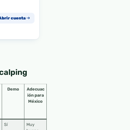
Abrir cuenta
calping
Demo
Adecuac
ión para
México
Sí
Muy