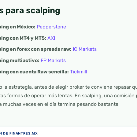
s para scalping
ping en México:
Pepperstone
ping con MT4 y MT5:
AXI
ping en forex con spreads raw:
IC Markets
ping multiactivo:
FP Markets
ping con cuenta Raw sencilla:
Tickmill
o la estrategia, antes de elegir broker te conviene repasar q
tras formas de operar más lentas. En scalping, una comisió
irla muchas veces en el día termina pesando bastante.
 DE FINANTRES.MX