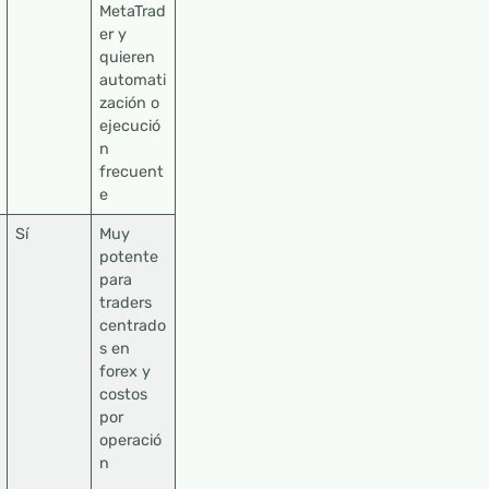
MetaTrad
er y
quieren
automati
zación o
ejecució
n
frecuent
e
Sí
Muy
potente
para
traders
centrado
s en
forex y
costos
por
operació
n