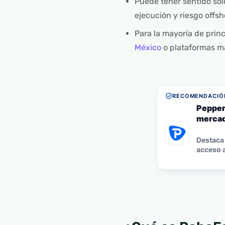
Puede tener sentido sol
ejecución y riesgo offsh
Para la mayoría de pri
México
o plataformas má
RECOMENDACIÓN
Pepper
mercad
Destaca 
acceso a