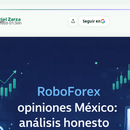
riel Zarza
Seguir en
38h
Compartir
 2026 01:36h