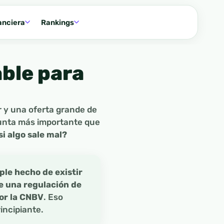
anciera
Rankings
able para
r y una oferta grande de
gunta más importante que
i algo sale mal?
ple hecho de existir
e una regulación de
or la CNBV
. Eso
incipiante.