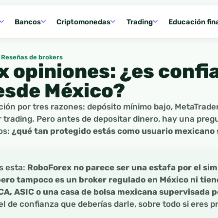
Bancos
Criptomonedas
Trading
Educación fin
Reseñas de brokers
 opiniones: ¿es confi
desde México?
ión por tres razones: depósito mínimo bajo, MetaTrade
 trading. Pero antes de depositar dinero, hay una pre
os:
¿qué tan protegido estás como usuario mexicano s
s esta:
RoboForex no parece ser una estafa por el sim
 pero tampoco es un broker regulado en México ni tien
CA, ASIC o una casa de bolsa mexicana supervisada p
 de confianza que deberías darle, sobre todo si eres pr