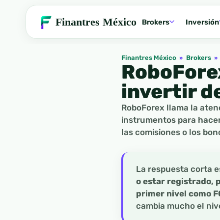
Finantres México
Brokers
Inversión
Finantres México
»
Brokers
»
RoboForex
invertir 
RoboForex llama la atenc
instrumentos para hacer
las comisiones o los bon
La respuesta corta e
o estar registrado,
primer nivel como F
cambia mucho el nivel