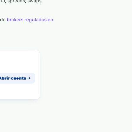
to, spreads, swaps,
 de
brokers regulados en
Abrir cuenta