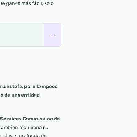
e ganes más fácil; solo
→
na estafa, pero tampoco
 o de una entidad
l Services Commission de
. También menciona su
putas, y un fondo de