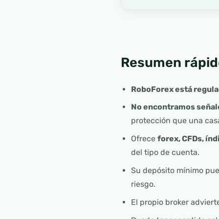
Resumen rápid
RoboForex está regulad
No encontramos señale
protección que una cas
Ofrece
forex, CFDs, ín
del tipo de cuenta.
Su depósito mínimo pue
riesgo.
El propio broker advier