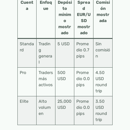
Cuent
Enfoq
Depósi
Sprea
Comisi
a
ue
to
d
ón
mínim
EUR/U
mostr
o
SD
ada
mostr
mostr
ado
ado
Standa
Tradin
5 USD
Prome
Sin
rd
g
dio 0.7
comisió
genera
pips
n
l
Pro
Traders
500
Prome
4.50
más
USD
dio 0.0
USD
activos
pips
round
trip
Elite
Alto
25,000
Prome
3.50
volum
USD
dio 0.0
USD
en
pips
round
trip