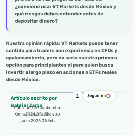
¿conviene usar VT Markets desde México y
qué riesgos debes entender antes de
depositar dinero?
Nuestra opinión rápida:
VT Markets puede tener
sentido para traders con experiencia en CFDs y
apalancamiento, pero no sería nuestra primera
opción para principiantes ni para quien busca
invertir a largo plazo en acciones o ETFs reales
desde México
.
Seguir en
Compartir
Artículo escrito por
Gabriel Zarza
Publicada
30 septiembre
2024 05:15h
Última actualización 30
junio 2026 01:36h