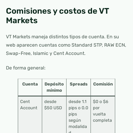
Comisiones y costos de VT
Markets
VT Markets maneja distintos tipos de cuenta. En su
web aparecen cuentas como Standard STP, RAW ECN,
Swap-Free, Islamic y Cent Account.
De forma general:
Cuenta
Depósito
Spreads
Comisión
mínimo
Cent
desde
desde 1.1
$0 o $6
Account
$50 USD
pips o 0.0
por
pips
vuelta
según
completa
modalida
d