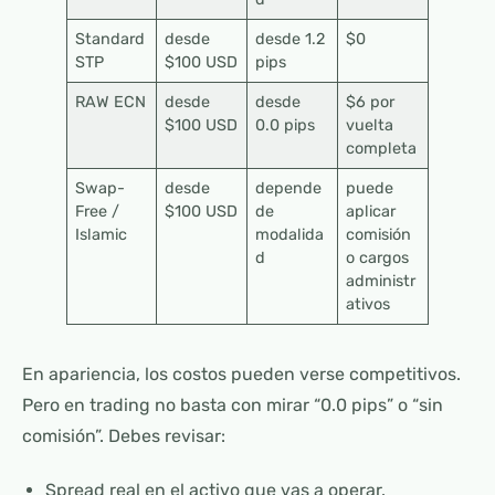
Standard
desde
desde 1.2
$0
STP
$100 USD
pips
RAW ECN
desde
desde
$6 por
$100 USD
0.0 pips
vuelta
completa
Swap-
desde
depende
puede
Free /
$100 USD
de
aplicar
Islamic
modalida
comisión
d
o cargos
administr
ativos
En apariencia, los costos pueden verse competitivos.
Pero en trading no basta con mirar “0.0 pips” o “sin
comisión”. Debes revisar:
Spread real en el activo que vas a operar.