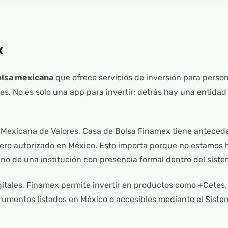
x
olsa mexicana
que ofrece servicios de inversión para person
les. No es solo una app para invertir: detrás hay una entida
a Mexicana de Valores, Casa de Bolsa Finamex tiene anteced
iero autorizado en México. Esto importa porque no estamos
no de una institución con presencia formal dentro del siste
itales, Finamex permite invertir en productos como +Cetes,
trumentos listados en México o accesibles mediante el Siste