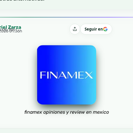
riel Zarza
Seguir en
4 05:15h
Compartir
 2026 01:36h
finamex opiniones y review en mexico