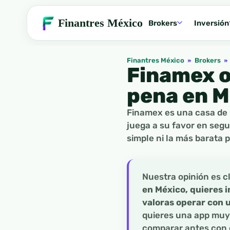
Finantres México
Brokers
Inversión
Finantres México
»
Brokers
»
Finamex o
pena en M
Finamex es una casa de 
juega a su favor en segu
simple ni la más barata 
Nuestra opinión es c
en México, quieres i
valoras operar con u
quieres una app muy
comparar antes con o