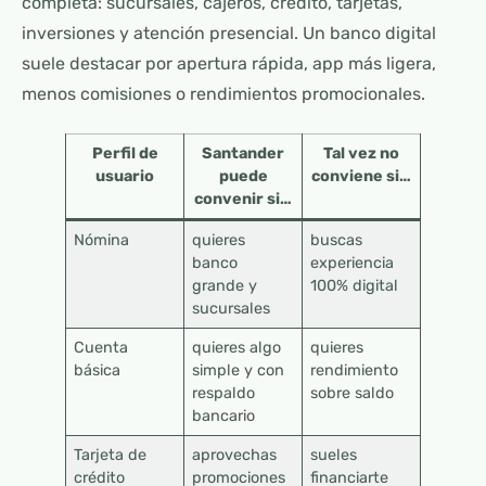
completa: sucursales, cajeros, crédito, tarjetas,
inversiones y atención presencial. Un banco digital
suele destacar por apertura rápida, app más ligera,
menos comisiones o rendimientos promocionales.
Perfil de
Santander
Tal vez no
usuario
puede
conviene si…
convenir si…
Nómina
quieres
buscas
banco
experiencia
grande y
100% digital
sucursales
Cuenta
quieres algo
quieres
básica
simple y con
rendimiento
respaldo
sobre saldo
bancario
Tarjeta de
aprovechas
sueles
crédito
promociones
financiarte