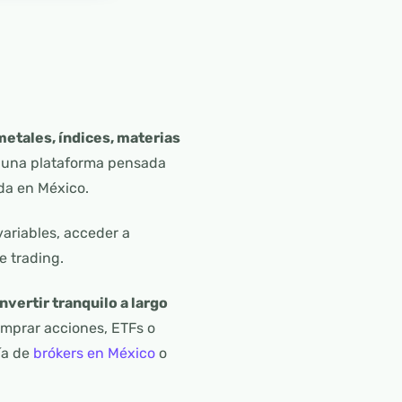
metales, índices, materias
i una plataforma pensada
da en México.
variables, acceder a
e trading.
nvertir tranquilo a largo
comprar acciones, ETFs o
ía de
brókers en México
o