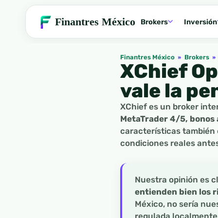
Finantres México
Brokers
Inversión
Finantres México
»
Brokers
»
XChief Op
vale la pe
XChief es un broker inte
MetaTrader 4/5, bonos 
características también 
condiciones reales antes
Nuestra opinión es c
entienden bien los r
México, no sería nues
regulada localmente