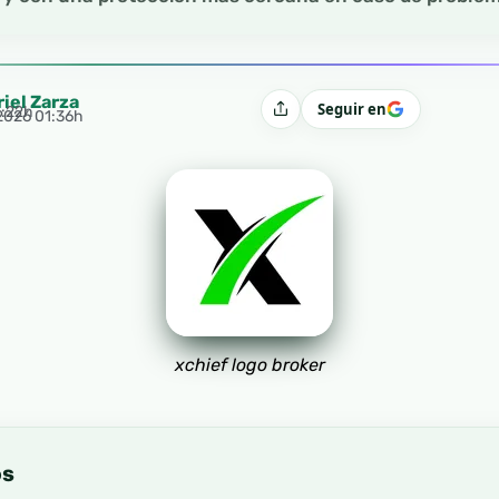
riel Zarza
Seguir en
4:22h
Compartir
 2026 01:36h
xchief logo broker
os