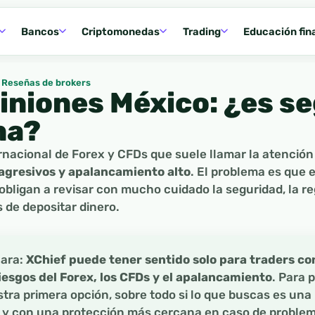
Bancos
Criptomonedas
Trading
Educación fin
Reseñas de brokers
iniones México: ¿es se
na?
rnacional de Forex y CFDs que suele llamar la atención 
agresivos y apalancamiento alto
. El problema es que
obligan a revisar con mucho cuidado la seguridad, la re
 de depositar dinero.
lara:
XChief puede tener sentido solo para traders co
iesgos del Forex, los CFDs y el apalancamiento
. Para 
tra primera opción, sobre todo si lo que buscas es una 
 y con una protección más cercana en caso de problem