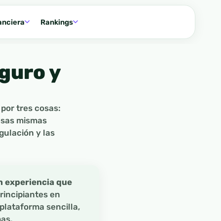
anciera
Rankings
guro y
por tres cosas:
 esas mismas
gulación y las
n experiencia que
principiantes en
plataforma sencilla,
as.