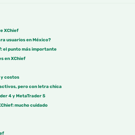
re XChief
ara usuarios en México?
f: el punto más importante
es en XChief
 y costos
activos, pero con letra chica
der 4 y MetaTrader 5
XChief: mucho cuidado
ef