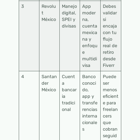
3
Revolu
Manejo
App
Debes
t
digital,
moder
validar
México
SPEI y
na,
si
divisas
cuenta
encaja
mexica
con tu
na y
flujo
enfoqu
real de
e
retiro
multidi
desde
visa
Fiverr
4
Santan
Cuent
Banco
Puede
der
a
conoci
ser
México
bancar
do,
menos
ia
app y
eficient
tradici
transfe
e para
onal
rencias
freelan
interna
cers
cionale
que
s
cobran
seguid