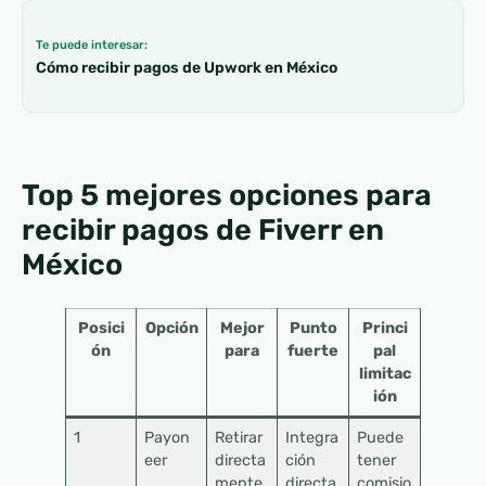
Te puede interesar:
Cómo recibir pagos de Upwork en México
Top 5 mejores opciones para
recibir pagos de Fiverr en
México
Posici
Opción
Mejor
Punto
Princi
ón
para
fuerte
pal
limitac
ión
1
Payon
Retirar
Integra
Puede
eer
directa
ción
tener
mente
directa
comisio