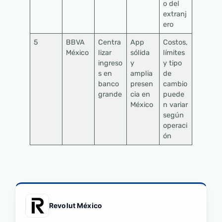
o del
extranj
ero
5
BBVA
Centra
App
Costos,
México
lizar
sólida
límites
ingreso
y
y tipo
s en
amplia
de
banco
presen
cambio
grande
cia en
puede
México
n variar
según
operaci
ón
Revolut México