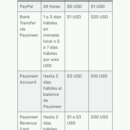
PayPal
24 horas
$0 USD
$1 USD
Bank
1 a 3 días
$1 USD
$20 USD
Transfer
hábiles
vía
en
Payoneer
moneda
local o 5
a 7 días
hábiles
por wire
USD
Payoneer
Hasta 2
$3 USD
$10 USD
Account
días
hábiles al
balance
de
Payoneer
Payoneer
Hasta 2
$1 a $3
$30 USD
Revenue
días
USD
Card
hábiles