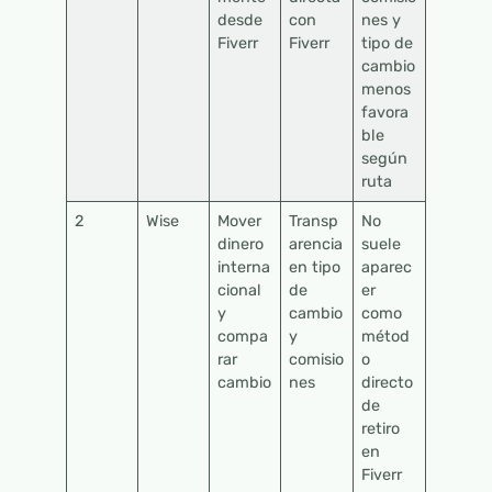
desde
con
nes y
Fiverr
Fiverr
tipo de
cambio
menos
favora
ble
según
ruta
2
Wise
Mover
Transp
No
dinero
arencia
suele
interna
en tipo
aparec
cional
de
er
y
cambio
como
compa
y
métod
rar
comisio
o
cambio
nes
directo
de
retiro
en
Fiverr