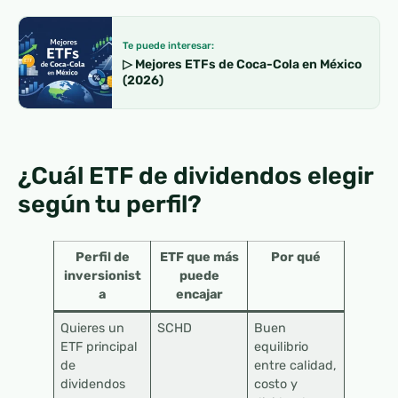
Te puede interesar:
▷ Mejores ETFs de Coca-Cola en México
(2026)
¿Cuál ETF de dividendos elegir
según tu perfil?
Perfil de
ETF que más
Por qué
inversionist
puede
a
encajar
Quieres un
SCHD
Buen
ETF principal
equilibrio
de
entre calidad,
dividendos
costo y