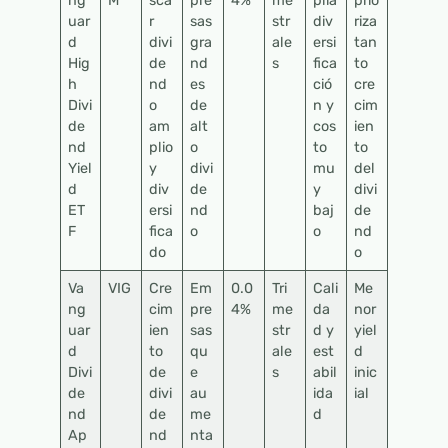
ng
M
sca
pre
4%
me
plia
prio
uar
r
sas
str
div
riza
d
divi
gra
ale
ersi
tan
Hig
de
nd
s
fica
to
h
nd
es
ció
cre
Divi
o
de
n y
cim
de
am
alt
cos
ien
nd
plio
o
to
to
Yiel
y
divi
mu
del
d
div
de
y
divi
ET
ersi
nd
baj
de
F
fica
o
o
nd
do
o
Va
VIG
Cre
Em
0.0
Tri
Cali
Me
ng
cim
pre
4%
me
da
nor
uar
ien
sas
str
d y
yiel
d
to
qu
ale
est
d
Divi
de
e
s
abil
inic
de
divi
au
ida
ial
nd
de
me
d
Ap
nd
nta