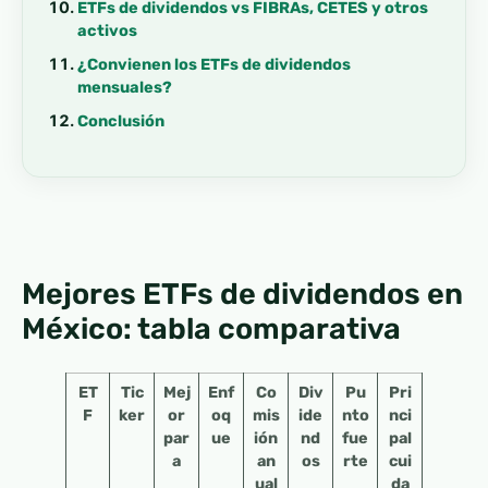
ETFs de dividendos vs FIBRAs, CETES y otros
activos
¿Convienen los ETFs de dividendos
mensuales?
Conclusión
Mejores ETFs de dividendos en
México: tabla comparativa
ET
Tic
Mej
Enf
Co
Div
Pu
Pri
F
ker
or
oq
mis
ide
nto
nci
par
ue
ión
nd
fue
pal
a
an
os
rte
cui
ual
da