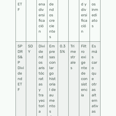
ET
ena
de
d y
os
F
div
nd
div
inm
ersi
os
ersi
edi
fica
cre
fica
ato
ció
cie
ció
s
n
nte
n
s
SP
SD
Divi
Em
0.3
Tri
Filt
Es
DR
Y
de
pre
5%
me
ro
má
S&
nd
sas
str
exi
s
P
os
con
ale
ge
car
Divi
aris
lar
s
nte
o
de
tóc
go
de
qu
nd
rat
hist
con
e
ET
as
oria
sist
otr
F
y
l de
enc
as
tra
au
ia
alt
yec
me
ern
tori
nto
ativ
a
s
as