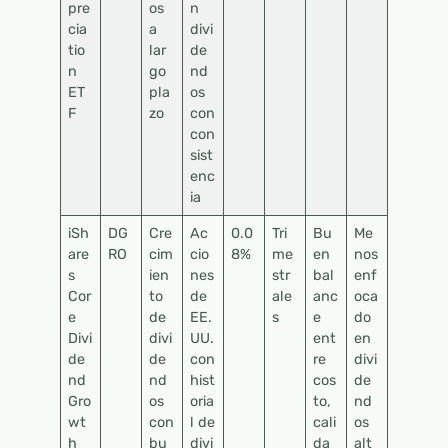
pre
os
n
cia
a
divi
tio
lar
de
n
go
nd
ET
pla
os
F
zo
con
con
sist
enc
ia
iSh
DG
Cre
Ac
0.0
Tri
Bu
Me
are
RO
cim
cio
8%
me
en
nos
s
ien
nes
str
bal
enf
Cor
to
de
ale
anc
oca
e
de
EE.
s
e
do
Divi
divi
UU.
ent
en
de
de
con
re
divi
nd
nd
hist
cos
de
Gro
os
oria
to,
nd
wt
con
l de
cali
os
h
bu
divi
da
alt