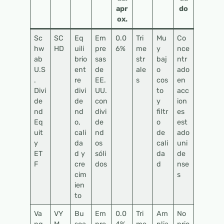
apr
do
ox.
Sc
SC
Eq
Em
0.0
Tri
Mu
Co
hw
HD
uili
pre
6%
me
y
nce
ab
brio
sas
str
baj
ntr
U.S
ent
de
ale
o
ado
.
re
EE.
s
cos
en
Divi
divi
UU.
to
acc
de
de
con
y
ion
nd
nd
divi
filtr
es
Eq
o,
de
o
est
uit
cali
nd
de
ado
y
da
os
cali
uni
ET
d y
sóli
da
de
F
cre
dos
d
nse
cim
s
ien
to
Va
VY
Bu
Em
0.0
Tri
Am
No