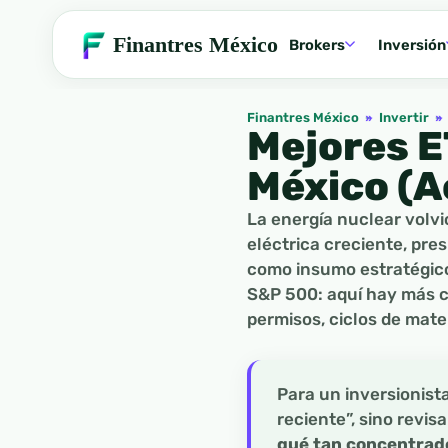
Finantres México
Brokers
Inversión
Finantres México
»
Invertir
»
Mejores E
México (A
La energía nuclear volvi
eléctrica creciente, pre
como insumo estratégico.
S&P 500: aquí hay más c
permisos, ciclos de mate
Para un inversionist
reciente”, sino revis
qué tan concentrado