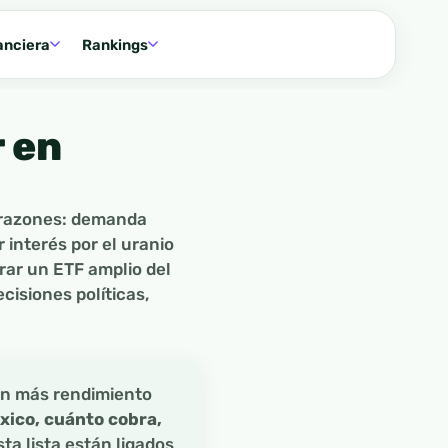
anciera
Rankings
 en
s razones: demanda
 interés por el uranio
rar un ETF amplio del
isiones políticas,
con más rendimiento
xico, cuánto cobra,
ta lista están ligados