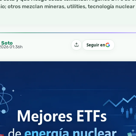
io; otros mezclan mineras, utilities, tecnología nuclea
l Soto
Seguir en
Compartir
 2026 01:36h