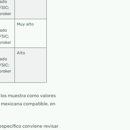
mado
/SIC;
broker
Muy alto
mado
/SIC;
broker
Alto
mado
/SIC;
broker
 los muestra como valores
a mexicana compatible, en
específico conviene revisar