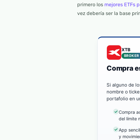
primero los
mejores ETFs p
vez debería ser la base pri
XTB
BROKER
Compra e
Si alguno de lo
nombre o ticker
portafolio en u
Compra ac
del límite
App sencil
y movimie