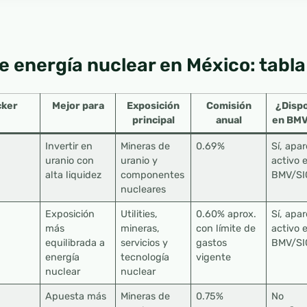
e energía nuclear en México: tabl
cker
Mejor para
Exposición
Comisión
¿Dispo
principal
anual
en BMV
Invertir en
Mineras de
0.69%
Sí, apa
uranio con
uranio y
activo 
alta liquidez
componentes
BMV/SI
nucleares
Exposición
Utilities,
0.60% aprox.
Sí, apa
más
mineras,
con límite de
activo 
equilibrada a
servicios y
gastos
BMV/SI
energía
tecnología
vigente
nuclear
nuclear
Apuesta más
Mineras de
0.75%
No