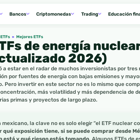
Bancos
Criptomonedas
Trading
Educación fin
ETFs
»
Mejores ETFs
TFs de energía nuclear
ctualizado 2026)
ó a estar en el radar de muchos inversionistas por tre
sión por fuentes de energía con bajas emisiones y mayor
 Pero invertir en este sector no es lo mismo que comp
oncentración, más volatilidad y más dependencia de dec
rias primas y proyectos de largo plazo.
a mexicano, la clave no es solo elegir “el ETF nuclear 
ar
qué exposición tiene, si se puede comprar desde Mé
 está y qué riesgo estás tomando
. Algunos ETFs de es