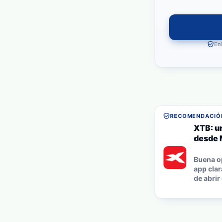
Enl
RECOMENDACIÓN
XTB: u
desde 
Buena o
app clar
de abrir