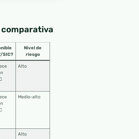
a comparativa
nible
Nivel de
/SIC?
riesgo
rece
Alto
en
C
rece
Medio-alto
en
C
Alto