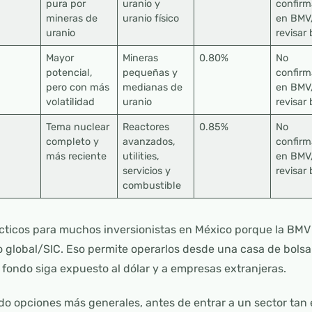
pura por
uranio y
confir
mineras de
uranio físico
en BMV
uranio
revisar 
Mayor
Mineras
0.80%
No
potencial,
pequeñas y
confir
pero con más
medianas de
en BMV
volatilidad
uranio
revisar 
Tema nuclear
Reactores
0.85%
No
completo y
avanzados,
confir
más reciente
utilities,
en BMV
servicios y
revisar 
combustible
cticos para muchos inversionistas en México porque la BMV
o global/SIC. Eso permite operarlos desde una casa de bols
 fondo siga expuesto al dólar y a empresas extranjeras.
o opciones más generales, antes de entrar a un sector tan 