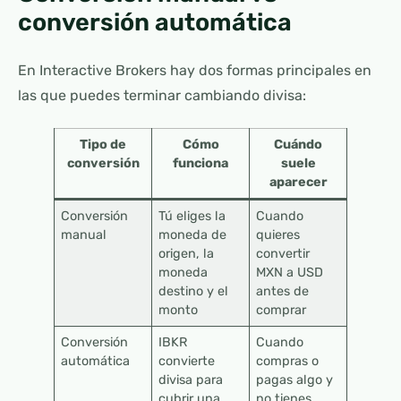
conversión automática
En Interactive Brokers hay dos formas principales en
las que puedes terminar cambiando divisa:
Tipo de
Cómo
Cuándo
conversión
funciona
suele
aparecer
Conversión
Tú eliges la
Cuando
manual
moneda de
quieres
origen, la
convertir
moneda
MXN a USD
destino y el
antes de
monto
comprar
Conversión
IBKR
Cuando
automática
convierte
compras o
divisa para
pagas algo y
cubrir una
no tienes