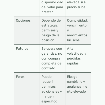
disponibilidad
elevada si el
del valor para
precio sube
prestar
Opciones
Depende de
Complejidad,
estrategia,
vencimiento
permisos y
y
riesgo de la
movimientos
posición
bruscos
Futuros
Se opera con
Alta
garantías, no
volatilidad y
con compra
pérdidas
completa del
rápidas
contrato
Forex
Puede
Riesgo
requerir
cambiario y
permisos
apalancamie
adicionales y
nto elevado
margen
específico