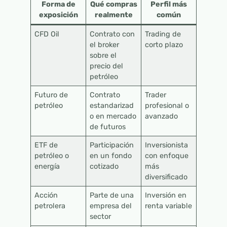
Forma de
Qué compras
Perfil más
exposición
realmente
común
CFD Oil
Contrato con
Trading de
el broker
corto plazo
sobre el
precio del
petróleo
Futuro de
Contrato
Trader
petróleo
estandarizad
profesional o
o en mercado
avanzado
de futuros
ETF de
Participación
Inversionista
petróleo o
en un fondo
con enfoque
energía
cotizado
más
diversificado
Acción
Parte de una
Inversión en
petrolera
empresa del
renta variable
sector