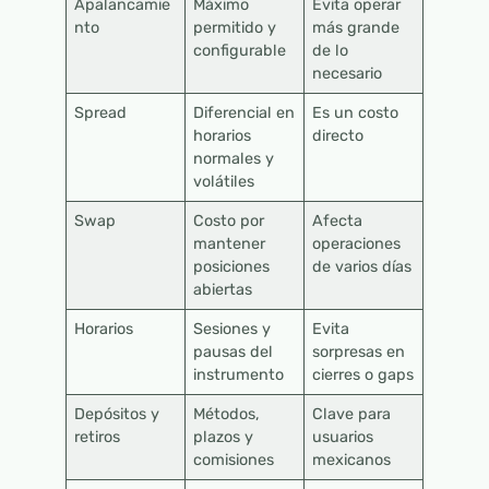
Apalancamie
Máximo
Evita operar
nto
permitido y
más grande
configurable
de lo
necesario
Spread
Diferencial en
Es un costo
horarios
directo
normales y
volátiles
Swap
Costo por
Afecta
mantener
operaciones
posiciones
de varios días
abiertas
Horarios
Sesiones y
Evita
pausas del
sorpresas en
instrumento
cierres o gaps
Depósitos y
Métodos,
Clave para
retiros
plazos y
usuarios
comisiones
mexicanos