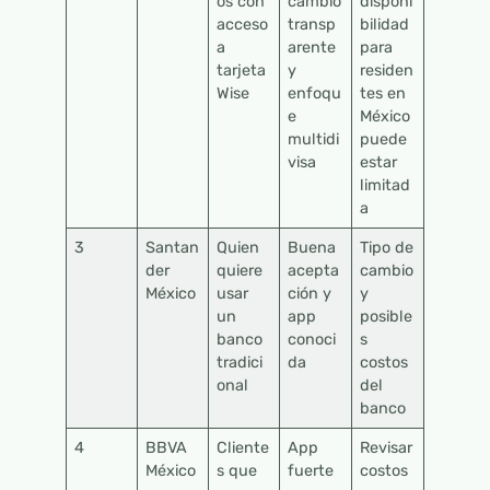
os con
cambio
disponi
acceso
transp
bilidad
a
arente
para
tarjeta
y
residen
Wise
enfoqu
tes en
e
México
multidi
puede
visa
estar
limitad
a
3
Santan
Quien
Buena
Tipo de
der
quiere
acepta
cambio
México
usar
ción y
y
un
app
posible
banco
conoci
s
tradici
da
costos
onal
del
banco
4
BBVA
Cliente
App
Revisar
México
s que
fuerte
costos