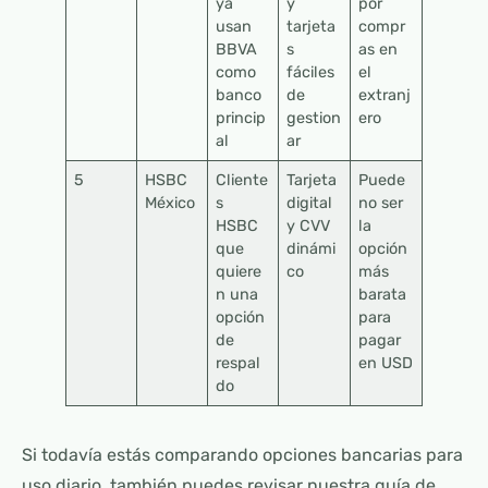
ya
y
por
usan
tarjeta
compr
BBVA
s
as en
como
fáciles
el
banco
de
extranj
princip
gestion
ero
al
ar
5
HSBC
Cliente
Tarjeta
Puede
México
s
digital
no ser
HSBC
y CVV
la
que
dinámi
opción
quiere
co
más
n una
barata
opción
para
de
pagar
respal
en USD
do
Si todavía estás comparando opciones bancarias para
uso diario, también puedes revisar nuestra guía de