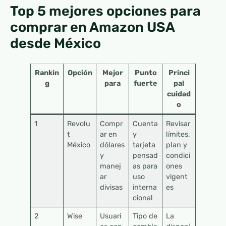
Top 5 mejores opciones para
comprar en Amazon USA
desde México
Rankin
Opción
Mejor
Punto
Princi
g
para
fuerte
pal
cuidad
o
1
Revolu
Compr
Cuenta
Revisar
t
ar en
y
límites,
México
dólares
tarjeta
plan y
y
pensad
condici
manej
as para
ones
ar
uso
vigent
divisas
interna
es
cional
2
Wise
Usuari
Tipo de
La