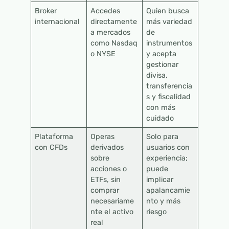
Broker
Accedes
Quien busca
internacional
directamente
más variedad
a mercados
de
como Nasdaq
instrumentos
o NYSE
y acepta
gestionar
divisa,
transferencia
s y fiscalidad
con más
cuidado
Plataforma
Operas
Solo para
con CFDs
derivados
usuarios con
sobre
experiencia;
acciones o
puede
ETFs, sin
implicar
comprar
apalancamie
necesariame
nto y más
nte el activo
riesgo
real