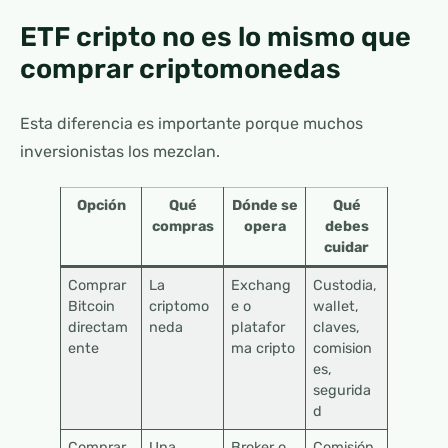
ETF cripto no es lo mismo que
comprar criptomonedas
Esta diferencia es importante porque muchos
inversionistas los mezclan.
Opción
Qué
Dónde se
Qué
compras
opera
debes
cuidar
Comprar
La
Exchang
Custodia,
Bitcoin
criptomo
e o
wallet,
directam
neda
platafor
claves,
ente
ma cripto
comision
es,
segurida
d
Comprar
Una
Broker o
Comisión