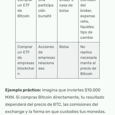
un ETF
participa
casa de
del
de
ción
bolsa
broker,
Bitcoin
bursátil
expense
ratio,
liquidez,
tipo de
cambio
Comprar
Acciones
Bolsa
No
un ETF
de
replica
de
empresas
necesaria
empresas
relaciona
mente el
blockchai
das
precio de
n
Bitcoin
Ejemplo práctico:
imagina que inviertes $10,000
MXN. Si compras Bitcoin directamente, tu resultado
dependerá del precio de BTC, las comisiones del
exchange y la forma en que custodies tus monedas.