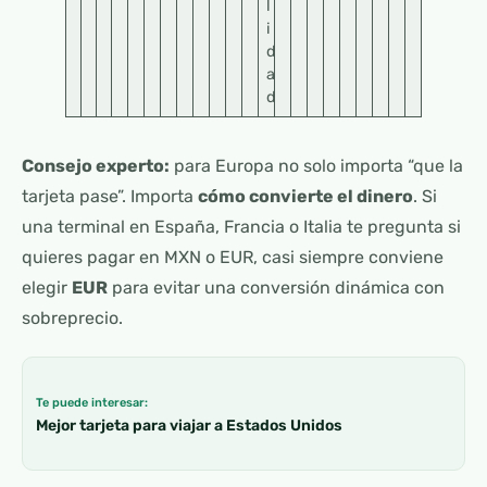
l
i
d
a
d
Consejo experto:
para Europa no solo importa “que la
tarjeta pase”. Importa
cómo convierte el dinero
. Si
una terminal en España, Francia o Italia te pregunta si
quieres pagar en MXN o EUR, casi siempre conviene
elegir
EUR
para evitar una conversión dinámica con
sobreprecio.
Te puede interesar:
Mejor tarjeta para viajar a Estados Unidos