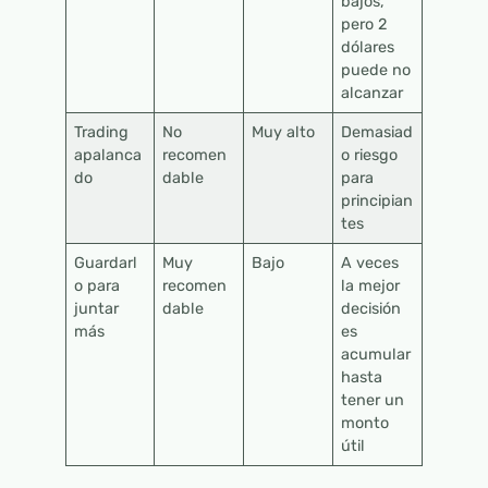
bajos,
pero 2
dólares
puede no
alcanzar
Trading
No
Muy alto
Demasiad
apalanca
recomen
o riesgo
do
dable
para
principian
tes
Guardarl
Muy
Bajo
A veces
o para
recomen
la mejor
juntar
dable
decisión
más
es
acumular
hasta
tener un
monto
útil