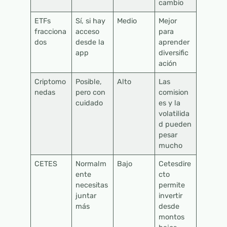
cambio
ETFs
Sí, si hay
Medio
Mejor
fracciona
acceso
para
dos
desde la
aprender
app
diversific
ación
Criptomo
Posible,
Alto
Las
nedas
pero con
comision
cuidado
es y la
volatilida
d pueden
pesar
mucho
CETES
Normalm
Bajo
Cetesdire
ente
cto
necesitas
permite
juntar
invertir
más
desde
montos