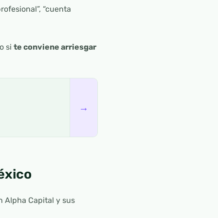
ofesional”, “cuenta
o si
te conviene arriesgar
→
éxico
 Alpha Capital y sus