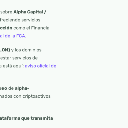
 sobre
Alpha Capital /
freciendo servicios
ección
como el Financial
al de la FCA
.
LON)
y los dominios
estar servicios de
a está aquí:
aviso oficial de
ueo
de
alpha-
onados con criptoactivos
lataforma que transmita