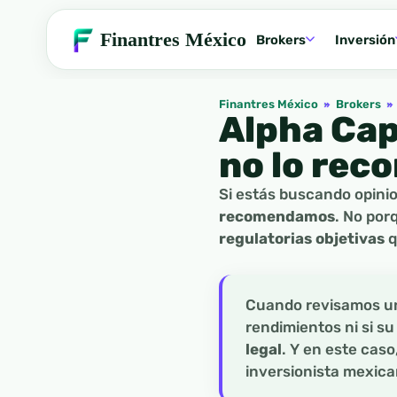
Finantres México
Brokers
Inversión
Finantres México
»
Brokers
»
Alpha Cap
no lo re
Si estás buscando opini
recomendamos
. No por
regulatorias objetivas
q
Cuando revisamos un
rendimientos ni si s
legal
. Y en este caso
inversionista mexica