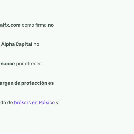
talfx.com
como firma
no
a
Alpha Capital
no
finance
por ofrecer
 margen de protección es
tado de
brókers en México
y