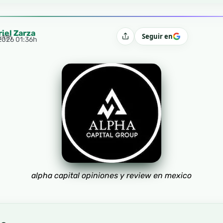
riel Zarza
Seguir en
:11h
Compartir
 2026 01:36h
alpha capital opiniones y review en mexico