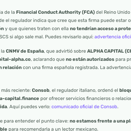
ia de la
Financial Conduct Authority (FCA)
del Reino Unido
de el regulador indica que cree que esta firma puede estar o
ón
y que quienes traten con ella
no tendrían acceso a prot
S si algo sale mal. Puedes revisarlo aquí:
advertencia ofici
 la
CNMV de España
, que advirtió sobre
ALPHA CAPITAL (C
pital-alpha.co
, aclarando que
no están autorizados
para pr
n relación
con una firma española registrada. La advertenci
a más reciente:
Consob
, el regulador italiano, ordenó el
bloq
a-capital.finance
por ofrecer servicios financieros o relaci
rida
. Aquí puedes verlo:
comunicado oficial de Consob
.
te para entender el punto clave:
no estamos frente a una p
ible
para recomendarla a un lector mexicano.