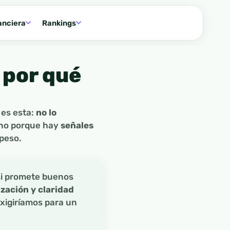
anciera
Rankings
 por qué
 es esta:
no lo
sino porque hay
señales
peso.
si promete buenos
zación y claridad
exigiríamos para un