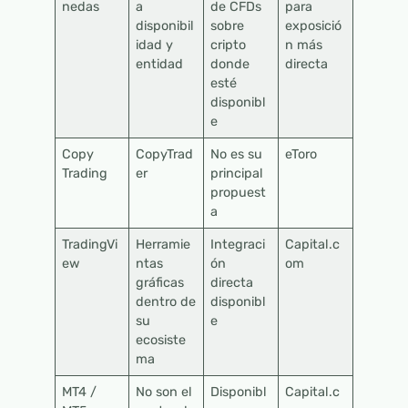
nedas
a
de CFDs
para
disponibil
sobre
exposició
idad y
cripto
n más
entidad
donde
directa
esté
disponibl
e
Copy
CopyTrad
No es su
eToro
Trading
er
principal
propuest
a
TradingVi
Herramie
Integraci
Capital.c
ew
ntas
ón
om
gráficas
directa
dentro de
disponibl
su
e
ecosiste
ma
MT4 /
No son el
Disponibl
Capital.c