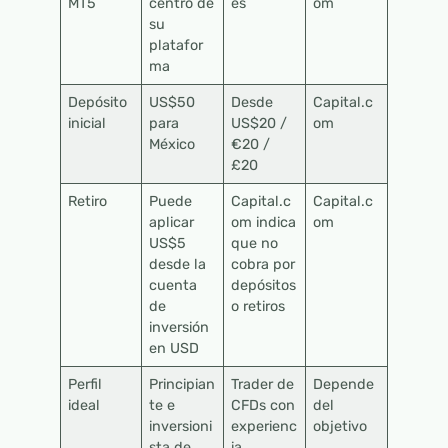
MT5
centro de
es
om
su
platafor
ma
Depósito
US$50
Desde
Capital.c
inicial
para
US$20 /
om
México
€20 /
£20
Retiro
Puede
Capital.c
Capital.c
aplicar
om indica
om
US$5
que no
desde la
cobra por
cuenta
depósitos
de
o retiros
inversión
en USD
Perfil
Principian
Trader de
Depende
ideal
te e
CFDs con
del
inversioni
experienc
objetivo
sta de
ia