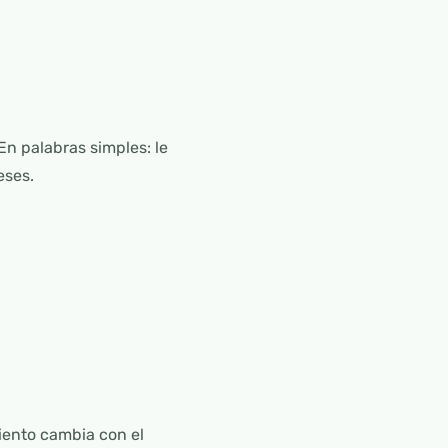
 En palabras simples: le
eses.
ento cambia con el