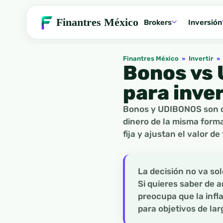
Finantres México
Brokers
Inversión
Finantres México
»
Invertir
»
Bonos vs 
para inver
Bonos y UDIBONOS son do
dinero de la misma form
fija y ajustan el valor d
La decisión no va so
Si quieres saber de 
preocupa que la infl
para objetivos de lar