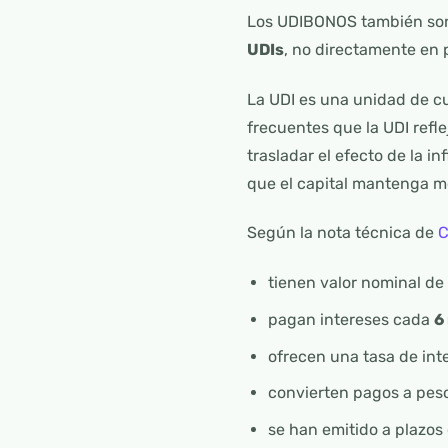
Los UDIBONOS también son 
UDIs
, no directamente en 
La UDI es una unidad de cu
frecuentes que la UDI refl
trasladar el efecto de la i
que el capital mantenga me
Según la nota técnica de
C
tienen valor nominal de
pagan intereses cada
6
ofrecen una tasa de inter
convierten pagos a pesos
se han emitido a plazo