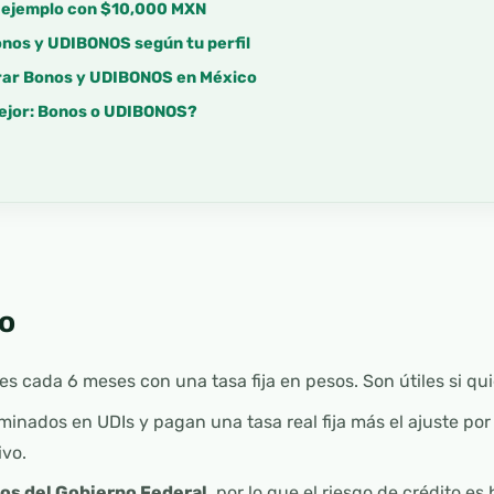
 ejemplo con $10,000 MXN
onos y UDIBONOS según tu perfil
ar Bonos y UDIBONOS en México
ejor: Bonos o UDIBONOS?
o
s cada 6 meses con una tasa fija en pesos. Son útiles si qu
nados en UDIs y pagan una tasa real fija más el ajuste por 
ivo.
s del Gobierno Federal
, por lo que el riesgo de crédito es