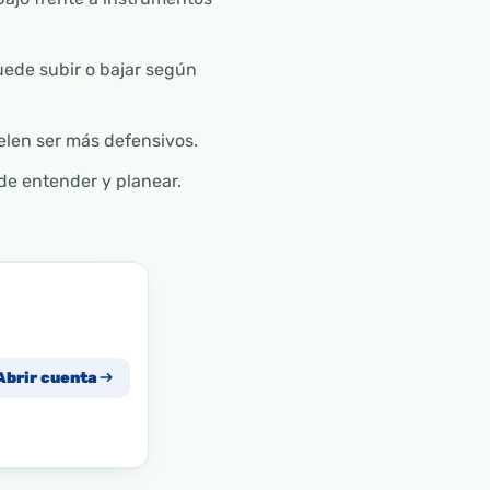
uede subir o bajar según
elen ser más defensivos.
de entender y planear.
Abrir cuenta