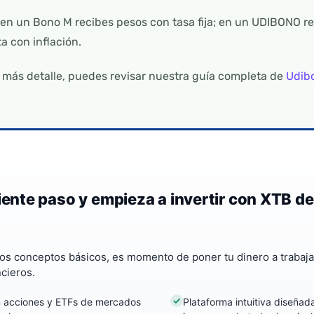
: en un Bono M recibes pesos con tasa fija; en un UDIBONO re
ta con inflación.
 más detalle, puedes revisar nuestra guía completa de
Udib
uiente paso y empieza a invertir con XTB d
los conceptos básicos, es momento de poner tu dinero a trabaja
cieros.
en acciones y ETFs de mercados
Plataforma intuitiva diseñad