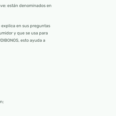
lave: están denominados en
o explica en sus preguntas
sumidor y que se usa para
s UDIBONOS, esto ayuda a
n;