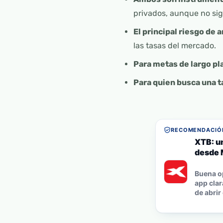
privados, aunque no sig
El principal riesgo de
las tasas del mercado.
Para metas de largo pl
Para quien busca una ta
RECOMENDACIÓN
XTB: u
desde 
Buena o
app clar
de abrir