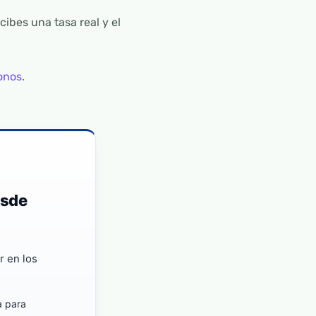
cibes una tasa real y el
onos
.
esde
r en los
a para